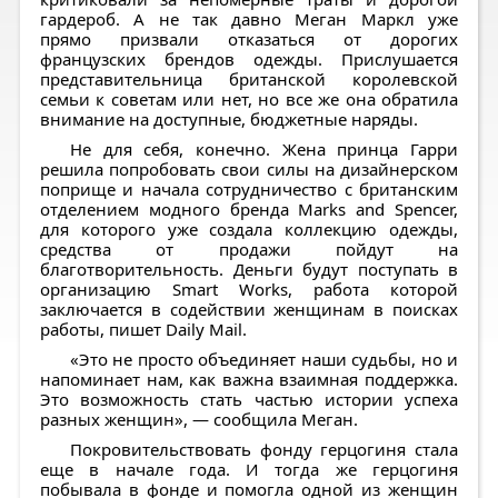
гардероб. А не так давно Меган Маркл уже
прямо призвали отказаться от дорогих
французских брендов одежды. Прислушается
представительница британской королевской
семьи к советам или нет, но все же она обратила
внимание на доступные, бюджетные наряды.
Не для себя, конечно. Жена принца Гарри
решила попробовать свои силы на дизайнерском
поприще и начала сотрудничество с британским
отделением модного бренда Marks and Spencer,
для которого уже создала коллекцию одежды,
средства от продажи пойдут на
благотворительность. Деньги будут поступать в
организацию Smart Works, работа которой
заключается в содействии женщинам в поисках
работы, пишет Daily Mail.
«Это не просто объединяет наши судьбы, но и
напоминает нам, как важна взаимная поддержка.
Это возможность стать частью истории успеха
разных женщин», — сообщила Меган.
Покровительствовать фонду герцогиня стала
еще в начале года. И тогда же герцогиня
побывала в фонде и помогла одной из женщин