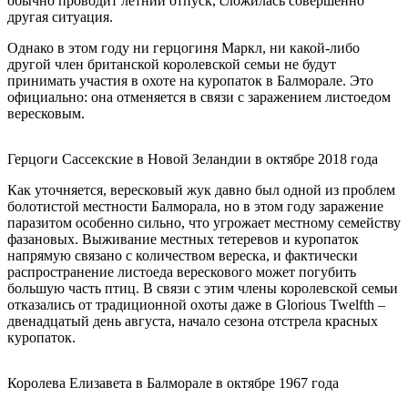
обычно проводит летний отпуск, сложилась совершенно
другая ситуация.
Однако в этом году ни герцогиня Маркл, ни какой-либо
другой член британской королевской семьи не будут
принимать участия в охоте на куропаток в Балморале. Это
официально: она отменяется в связи с заражением листоедом
вересковым.
Герцоги Сассекские в Новой Зеландии в октябре 2018 года
Как уточняется, вересковый жук давно был одной из проблем
болотистой местности Балморала, но в этом году заражение
паразитом особенно сильно, что угрожает местному семейству
фазановых. Выживание местных тетеревов и куропаток
напрямую связано с количеством вереска, и фактически
распространение листоеда верескового может погубить
большую часть птиц. В связи с этим члены королевской семьи
отказались от традиционной охоты даже в Glorious Twelfth –
двенадцатый день августа, начало сезона отстрела красных
куропаток.
Королева Елизавета в Балморале в октябре 1967 года