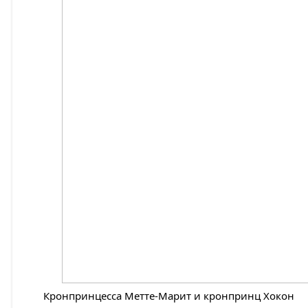
Кронпринцесса Метте-Марит и кронпринц Хокон