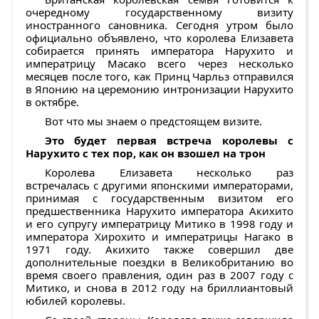
очередному государственному визиту
иностранного сановника. Сегодня утром было
официально объявлено, что королева Елизавета
собирается принять императора Нарухито и
императрицу Масако всего через несколько
месяцев после того, как Принц Чарльз отправился
в Японию на церемонию интронизации Нарухито
в октябре.
Вот что мы знаем о предстоящем визите.
Это будет первая встреча королевы с
Нарухито с тех пор, как он взошел на трон
Королева Елизавета несколько раз
встречалась с другими японскими императорами,
принимая с государственным визитом его
предшественника Нарухито императора Акихито
и его супругу императрицу Митико в 1998 году и
императора Хирохито и императрицы Нагако в
1971 году. Акихито также совершил две
дополнительные поездки в Великобританию во
время своего правления, один раз в 2007 году с
Митико, и снова в 2012 году на бриллиантовый
юбилей королевы.