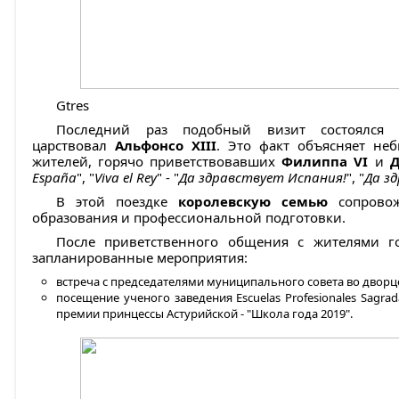
Gtres
Последний раз подобный визит состоялся 
царствовал
Альфонсо XIII
. Это факт объясняет не
жителей, горячо приветствовавших
Филиппа VI
и
Д
España
", "
Viva el Rey
" - "
Да здравствует Испания!
", "
Да з
В этой поездке
королевскую семью
сопрово
образования и профессиональной подготовки.
После приветственного общения с жителями г
запланированные мероприятия:
встреча с председателями муниципального совета во дворц
посещение ученого заведения Escuelas Profesionales Sagrada
премии принцессы Астурийской - "Школа года 2019".