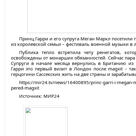
Принц Гарри и его супруга Меган Маркл посетили
из королевской семьи – фестиваль военной музыки в 
Публика тепло встретила чету ренегатов, кот
освобождены от монарших обязанностей. Сейчас пара
Супруги в начале месяца вернулись в Британию из 
Гарри это первый визит в Лондон после magxit – та
герцогини Сассекских жить на две страны и зарабатыв
https://mir24.tv/news/16400895/princ-garri-i-megan-ma
pered-magxit
Источник: МИР24