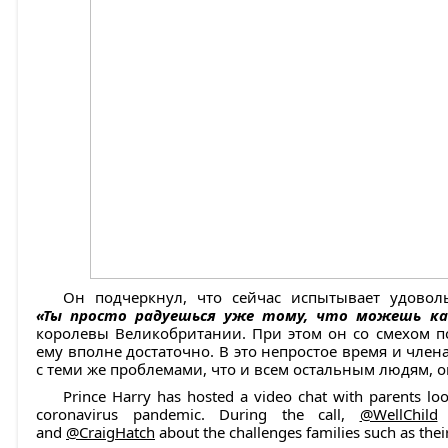
Он подчеркнул, что сейчас испытывает удоволь
«Ты просто радуешься уже тому, что можешь ка
королевы Великобритании. При этом он со смехом п
ему вполне достаточно. В это непростое время и член
с теми же проблемами, что и всем остальным людям, 
Prince Harry has hosted a video chat with parents loo
coronavirus pandemic. During the call,
@WellChild
p
and
@CraigHatch
about the challenges families such as their