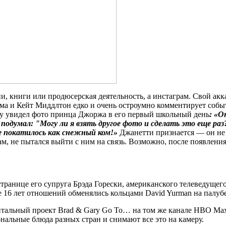
 книги или продюсерская деятельность, а инстаграм. Свой аккау
а и Кейт Миддлтон едко и очень остроумно комментирует событ
оду увидел фото принца Джоржа в его первый школьный день
: «О
подумал: "Могу ли я взять другое фото и сделать это еще раз
е покатилось как снежный ком!»
Джанетти признается — он не о
вам, не пытался выйти с ним на связь. Возможно, после появлени
 странице его супруга Брэда Горески, американского телеведуще
ле 16 лет отношений обменялись кольцами David Yurman на палуб
альный проект Brad & Gary Go To… на том же канале HBO Max. Д
нальные блюда разных стран и снимают все это на камеру.