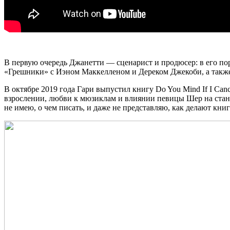
В первую очередь Джанетти — сценарист и продюсер: в его по
«Грешники» с Иэном Маккелленом и Дереком Джекоби, а также
В октябре 2019 года Гари выпустил книгу Do You Mind If I Cance
взрослении, любви к мюзиклам и влиянии певицы Шер на станов
не имею, о чем писать, и даже не представляю, как делают кн