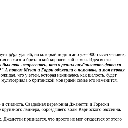
нт @garyjanetti, на который подписано уже 900 тысяч человек,
ия из жизни британской королевской семьи. Идея вести
н был так экспрессивен, что я решил опубликовать фото со
?" А потом Меган и Гарри объявили о помолвке, и моя первая
жидал, что у затеи, которая начиналась как шалость, будет
я мультсериала о британской монаршей семье это изменится.
го и стилиста. Свадебная церемония Джанетти и Горески
е круизного лайнера, бороздящего воды Карибского бассейна.
жанетти признается, что просто не мог отказаться от этого