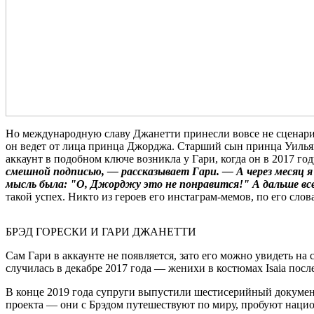
Но международную славу Джанетти принесли вовсе не сценарии,
он ведет от лица принца Джорджа. Старший сын принца Уильям
аккаунт в подобном ключе возникла у Гари, когда он в 2017 г
смешной подписью, — рассказывает Гари. — А через месяц я 
мысль была: "О, Джорджу это не понравится!" А дальше вс
такой успех. Никто из героев его инстаграм-мемов, по его сло
БРЭД ГОРЕСКИ И ГАРИ ДЖАНЕТТИ
Сам Гари в аккаунте не появляется, зато его можно увидеть на
случилась в декабре 2017 года — женихи в костюмах Isaia пос
В конце 2019 года супруги выпустили шестисерийный документ
проекта — они с Брэдом путешествуют по миру, пробуют нацио