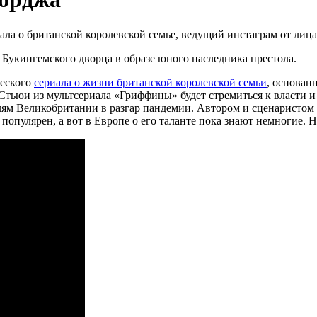
иала о британской королевской семье, ведущий инстаграм от ли
Букингемского дворца в образе юного наследника престола.
ческого
сериала о жизни британской королевской семьи
, основан
ьюи из мультсериала «Гриффины» будет стремиться к власти и 
ям Великобритании в разгар пандемии. Автором и сценаристом 
опулярен, а вот в Европе о его таланте пока знают немногие. Н