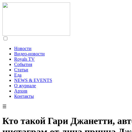
Новости
Видео-новости
Royals TV
События
Статьи
Еда
NEWS & EVENTS
О журнале
Архив
Контакты
☰
Кто такой Гари Джанетти, авт
инстаграм от лица принца Д