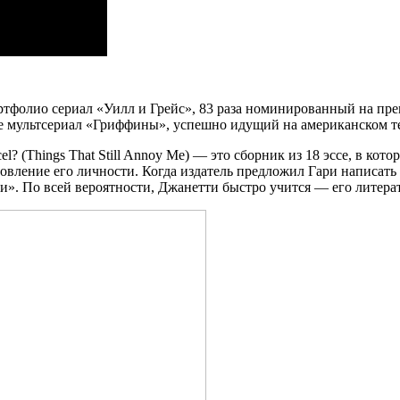
ртфолио сериал «Уилл и Грейс», 83 раза номинированный на пре
 мультсериал «Гриффины», успешно идущий на американском те
l? (Things That Still Annoy Me) — это сборник из 18 эссе, в кот
ление его личности. Когда издатель предложил Гари написать кн
иги». По всей вероятности, Джанетти быстро учится — его литер