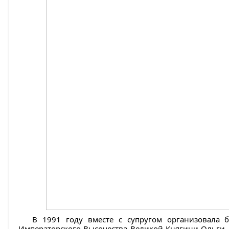
В 1991 году вместе с супругом организовала
Императорского Высочества Великой Княгини Ольги А