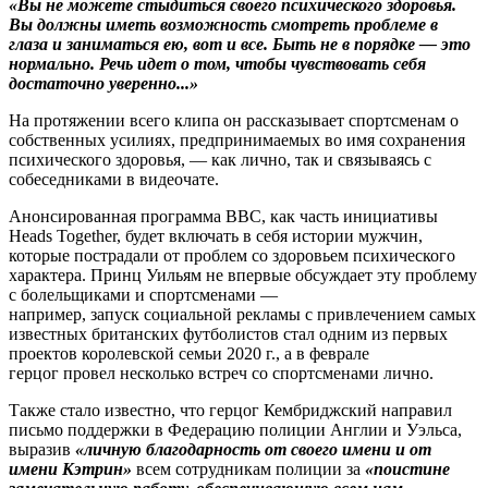
«Вы не можете стыдиться своего психического здоровья.
Вы должны иметь возможность смотреть проблеме в
глаза и заниматься ею, вот и все. Быть не в порядке — это
нормально. Речь идет о том, чтобы чувствовать себя
достаточно уверенно...»
На протяжении всего клипа он рассказывает спортсменам о
собственных усилиях, предпринимаемых во имя сохранения
психического здоровья, — как лично, так и связываясь с
собеседниками в видеочате.
Анонсированная программа BBC, как часть инициативы
Heads Together, будет включать в себя истории мужчин,
которые пострадали от проблем со здоровьем психического
характера. Принц Уильям не впервые обсуждает эту проблему
с болельщиками и спортсменами —
например, запуск социальной рекламы с привлечением самых
известных британских футболистов стал одним из первых
проектов королевской семьи 2020 г., а в феврале
герцог провел несколько встреч со спортсменами лично.
Также стало известно, что герцог Кембриджский направил
письмо поддержки в Федерацию полиции Англии и Уэльса,
выразив
«личную благодарность от своего имени и от
имени Кэтрин»
всем сотрудникам полиции за
«поистине