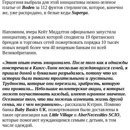
Герцогиня выбрала для этой инициативы нежно-зеленое
платье от
Boden
за 112 фунтов стерлингов, которое, конечно
же, уже распродано, и белые кеды
Superga
.
Напомним, вчера Кейт Миддлтон официально запустила
инициативу, в рамках которой сподвигла 19 британских
брендов и торговых сетей пожертвовать порядка 10 тысяч
новых вещей более чем 40 вещевым банкам по всей
Великобритании.
«Этот опыт очень эмоционален. После того как я однажды
повстречала в Кингс-Линн несколько нуждающихся семей, я
пришла домой и буквально разрыдалась, потому что их
истории были такими трогательными и грустными.
Трудности, которые они пережили, храбрость, которую
они проявили... Небольшие волонтерские акции, в которых
может поучаствовать каждый, имеют огромное значение.
Осознание того, что ты можешь изменить жизнь другой
семьи, ни с чем несравнимо»,
- рассказала Кэтрин. Помимо
банка
Baby Basics UK
, пожертвования были доставлены в
такие организации как
Little Village
и
AberNecessities SCIO
,
которые помогают нуждающимся семьям с детьми, в том
числе одеждой.