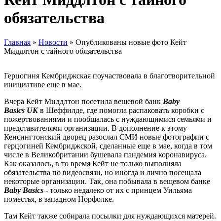
обязательства
Главная
»
Новости
»
Опубликованы новые фото Кейт
Миддлтон с тайного обязательства
Герцогиня Кембриджская поучаствовала в благотворительной
инициативе еще в мае.
Вчера Кейт Миддлтон посетила вещевой банк
Baby
Basics
UK
в Шеффилде, где помогла распаковать коробки с
пожертвованиями и пообщалась с нуждающимися семьями и
представителями организации. В дополнение к этому
Кенсингтонский дворец разослал СМИ новые фотографии с
герцогиней Кембриджской, сделанные еще в мае, когда в том
числе в Великобритании бушевала пандемия коронавируса.
Как оказалось, в то время Кейт не только выполняла
обязательства по видеосвязи, но иногда и лично посещала
некоторые организации. Так, она побывала в вещевом банке
Baby Basics
- только недалеко от их с принцем Уильяма
поместья, в западном Норфолке.
Там Кейт также собирала посылки для нуждающихся матерей.