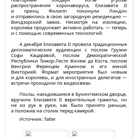
распространения коронавируса, Елизавета II
и принц Филипп покинули Лондон
и отправились в свою загородную резиденцию —
Виндзорский замок. Несмотря на изоляцию,
королева продолжает активно работать — теперь
и с помощью современных технологий.
4 декабря Елизавета II провела традиционные
дипломатические аудиенции с послом Грузии
Софи Кацаравой, послом Демократической
Республики Тимор-Лесте Жилем да Коста, послом
Венгрии Ференцем Кумином и его женой
Викторией. Формат мероприятия был новым
и для королевы, и для иностранных делегатов —
встречи проходили по видеосвязи.
Послы, находившиеся в Букингемском дворце,
вручили Елизавете II верительные грамоты, но
не из рук в руки, как было принято раньше,
а положив на столик перед камерой.
Источник: Tatler