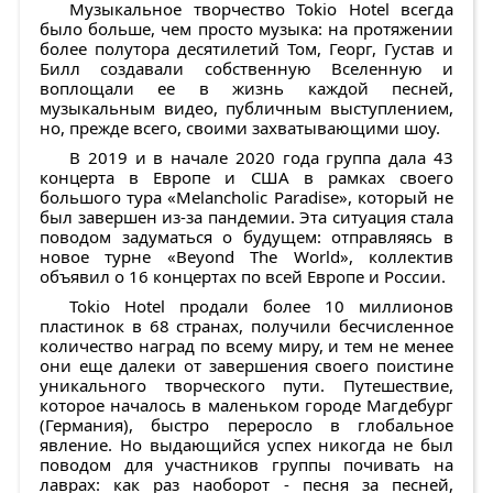
Музыкальное творчество Tokio Hotel всегда
было больше, чем просто музыка: на протяжении
более полутора десятилетий Том, Георг, Густав и
Билл создавали собственную Вселенную и
воплощали ее в жизнь каждой песней,
музыкальным видео, публичным выступлением,
но, прежде всего, своими захватывающими шоу.
В 2019 и в начале 2020 года группа дала 43
концерта в Европе и США в рамках своего
большого тура «Melancholic Paradise», который не
был завершен из-за пандемии. Эта ситуация стала
поводом задуматься о будущем: отправляясь в
новое турне «Beyond The World», коллектив
объявил о 16 концертах по всей Европе и России.
Tokio Hotel продали более 10 миллионов
пластинок в 68 странах, получили бесчисленное
количество наград по всему миру, и тем не менее
они еще далеки от завершения своего поистине
уникального творческого пути. Путешествие,
которое началось в маленьком городе Магдебург
(Германия), быстро переросло в глобальное
явление. Но выдающийся успех никогда не был
поводом для участников группы почивать на
лаврах: как раз наоборот - песня за песней,