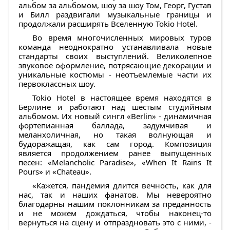
альбом за альбомом, шоу за шоу Том, Георг, Густав
и Билл раздвигали музыкальные границы и
продолжали расширять Вселенную Tokio Hotel.
Во время многочисленных мировых туров
команда неоднократно устанавливала новые
стандарты своих выступлений. Великолепное
звуковое оформление, потрясающие декорации и
уникальные костюмы - неотъемлемые части их
первоклассных шоу.
Tokio Hotel в настоящее время находятся в
Берлине и работают над шестым студийным
альбомом. Их новый сингл «Berlin» - динамичная
фортепианная баллада, задумчивая и
меланхоличная, но такая волнующая и
будоражащая, как сам город. Композиция
является продолжением ранее выпущенных
песен: «Melancholic Paradise», «When It Rains It
Pours» и «Chateau».
«Кажется, пандемия длится вечность, как для
нас, так и наших фанатов. Мы невероятно
благодарны нашим поклонникам за преданность
и не можем дождаться, чтобы наконец-то
вернуться на сцену и отпраздновать это с ними, -