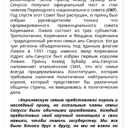
Сенусси получил официальный пост и стал
членом Переходного национального совета (
CNT
).
Год спустя этот Совет был распущен, и принц был
избран руководителем только что
сформированного провинциального совета
Киренаики. Ливия состоит из трех субъектов:
Триполитании, Киренаики и Феццана. Киренаика
- традиционный регион семьи аль-Санусси. Когда
три региона объединились под единым флагом
Ливии в 1951 году, именно эмир Киренаики
Идрис аль-Санусси был избран первым королем
Ливии. Принц Ахмед Зубайр аль-Сенусси
напоминает итальянским СМИ, что его семья
всегда придерживалась Конституции, которая
требовала наличия политически нейтрального
короля, который представлял бы различные
общины страны, не вмешиваясь в политические
дела.
«
Королевскую семью представляли король и
наследный принц, но остальные члены семьи
Сенусси были обычными гражданами. Каждый
предоставил свой научный потенциал и свои
навыки, чтобы помочь государству. Мы все
были близки друг к другу, но мы не взяли ни