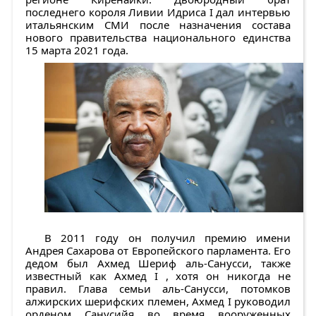
последнего короля Ливии Идриса I дал интервью
итальянским СМИ после назначения состава
нового правительства национального единства
15 марта 2021 года.
В 2011 году он получил премию имени
Андрея Сахарова от Европейского парламента. Его
дедом был Ахмед Шериф аль-Санусси, также
известный как Ахмед I , хотя он никогда не
правил. Глава семьи аль-Санусcи, потомков
алжирских шерифских племен, Ахмед I руководил
орденом Санусийя во время вооруженных