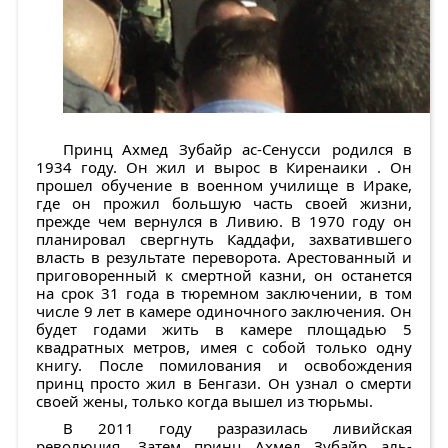
Принц Ахмед Зубайр ас-Сенусси родился в
1934 году. Он жил и вырос в Киренаики . Он
прошел обучение в военном училище в Ираке,
где он прожил большую часть своей жизни,
прежде чем вернулся в Ливию. В 1970 году он
планировал свергнуть Каддафи, захватившего
власть в результате переворота. Арестованный и
приговоренный к смертной казни, он останется
на срок 31 года в тюремном заключении, в том
числе 9 лет в камере одиночного заключения. Он
будет годами жить в камере площадью 5
квадратных метров, имея с собой только одну
книгу. После помилования и освобождения
принц просто жил в Бенгази. Он узнал о смерти
своей жены, только когда вышел из тюрьмы.
В 2011 году разразилась ливийская
революция. Затем принц Ахмед Зубайр аль-