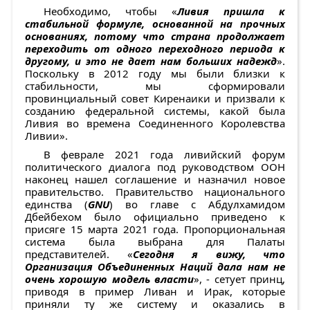
Необходимо, чтобы «
Ливия пришла к
стабильной формуле, основанной на прочных
основаниях, потому что страна продолжает
переходить от одного переходного периода к
другому, и это не дает нам больших надежд
».
Поскольку в 2012 году мы были близки к
стабильности, мы сформировали
провинциальный совет Киренаики и призвали к
созданию федеральной системы, какой была
Ливия во времена Соединенного Королевства
Ливии».
В феврале 2021 года ливийский форум
политического диалога под руководством ООН
наконец нашел соглашение и назначил новое
правительство. Правительство национального
единства (
GNU
) во главе с Абдулхамидом
Дбейбехом было официально приведено к
присяге 15 марта 2021 года. Пропорциональная
система была выбрана для Палаты
представителей. «
Сегодня я вижу, что
Организация Объединенных Наций дала нам не
очень хорошую модель власти
», - сетует принц,
приводя в пример Ливан и Ирак, которые
приняли ту же систему и оказались в