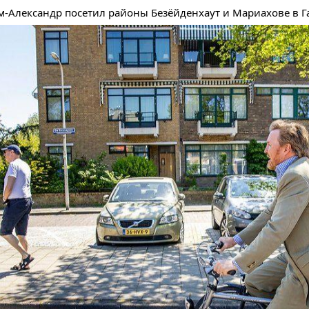
-Александр посетил районы Безёйденхаут и Мариахове в Га