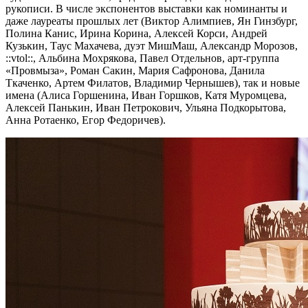
рукописи. В числе экспонентов выставки как номинанты и
даже лауреаты прошлых лет (Виктор Алимпиев, Ян Гинзбург,
Полина Канис, Ирина Корина, Алексей Корси, Андрей
Кузькин, Таус Махачева, дуэт МишМаш, Александр Морозов,
::vtol::, Альбина Мохрякова, Павел Отдельнов, арт-группа
«Провмыза», Роман Сакин, Мария Сафронова, Данила
Ткаченко, Артем Филатов, Владимир Чернышев), так и новые
имена (Алиса Горшенина, Иван Горшков, Катя Муромцева,
Алексей Панькин, Иван Петрокович, Ульяна Подкорытова,
Анна Ротаенко, Егор Федоричев).