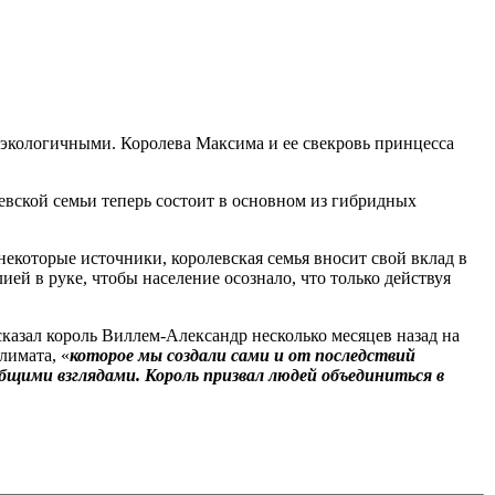
 экологичными. Королева Максима и ее свекровь принцесса
евской семьи теперь состоит в основном из гибридных
екоторые источники, королевская семья вносит свой вклад в
ей в руке, чтобы население осознало, что только действуя
сказал король Виллем-Александр несколько месяцев назад на
лимата, «
которое мы создали сами и от последствий
общими взглядами. Король призвал людей объединиться в