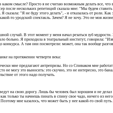
в каком смысле? Просто я не считаю возможным делать все, что 
р после нескольких репетиций сказала мне: "Мы будем ставить э
Я сказала: "Я не буду этого делать", - и отказалась от роли. Ка
 какой-то уродский спектакль. Зачем? Я не хочу. Это не моя жизн
й случай. В этот момент у меня начал резаться зуб мудрости. Эт
было больно. Я приходила в театральный институт, говорила: "Из
до конкурса. А там они посмотрели: может, она так вообще разго
нке на протяжении четверти века:
ески мне предлагают антрепризы. Но со Спиваком мне работать 
то не могу это выносить: это скучно, это не интересно, это бан
льствие от этого надо получать.
 выведут на свою дорогу. Лишь бы человек был хорошим и не дел
 как только ты начнешь пинать в спину свое чадо, ничего из него
Поэтому мне казалось, что может быть у нее какой-то свой путь.