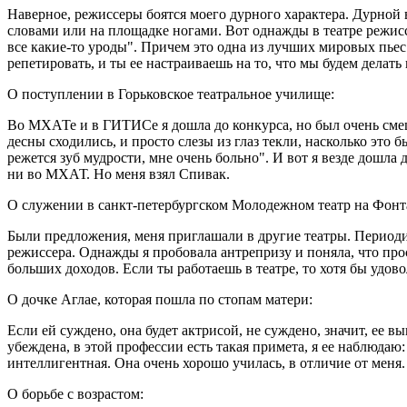
Наверное, режиссеры боятся моего дурного характера. Дурной 
словами или на площадке ногами. Вот однажды в театре режиссе
все какие-то уроды". Причем это одна из лучших мировых пьес. 
репетировать, и ты ее настраиваешь на то, что мы будем делать
О поступлении в Горьковское театральное училище:
Во МХАТе и в ГИТИСе я дошла до конкурса, но был очень смешно
десны сходились, и просто слезы из глаз текли, насколько это 
режется зуб мудрости, мне очень больно". И вот я везде дошла 
ни во МХАТ. Но меня взял Спивак.
О служении в санкт-петербургском Молодежном театр на Фонта
Были предложения, меня приглашали в другие театры. Периодич
режиссера. Однажды я пробовала антрепризу и поняла, что прос
больших доходов. Если ты работаешь в театре, то хотя бы удово
О дочке Аглае, которая пошла по стопам матери:
Если ей суждено, она будет актрисой, не суждено, значит, ее
убеждена, в этой профессии есть такая примета, я ее наблюдаю:
интеллигентная. Она очень хорошо училась, в отличие от меня. 
О борьбе с возрастом: