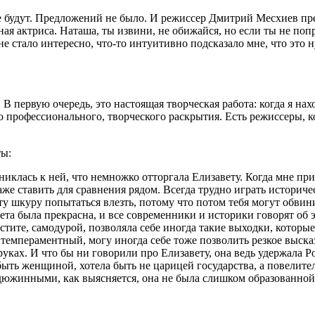
не будут. Предложений не было. И режиссер Дмитрий Месхиев пр
ая актриса. Наташа, ты извини, не обижайся, но если ты не по
Мне стало интересно, что-то интуитивно подсказало мне, что это
 первую очередь, это настоящая творческая работа: когда я нахо
нно профессионального, творческого раскрытия. Есть режиссеры,
ты:
никлась к ней, что немножко отторгала Елизавету. Когда мне при
даже ставить для сравнения рядом. Всегда трудно играть историче
у шкуру попытаться влезть, потому что потом тебя могут обвинит
вета была прекрасна, и все современники и историки говорят об
ростите, самодурой, позволяла себе иногда такие выходки, кото
 темпераментный, могу иногда себе тоже позволить резкое высказ
руках. И что бы ни говорили про Елизавету, она ведь удержала Р
быть женщиной, хотела быть не царицей государства, а повелите
южинными, как выясняется, она не была слишком образованной 