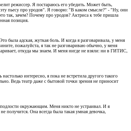
велит режиссер. Я постараюсь его убедить. Может быть,
ту пьесу про уродов". Я говорю: "В каком смысле?" - "Ну, они
к это так, зачем? Почему про уродов? Актриса к тебе пришла
енная позиция.
о была адская, жуткая боль. И когда я разговаривала, у меня
вините, пожалуйста, я так не разговариваю обычно, у меня
варивает, откуда мы знаем. И меня нигде не взяли: ни в ГИТИС,
настолько интересно, я пока не встретила другого такого
ально. Ведь театр даже с бытовой точки зрения не приносит
ал подлости окружающим. Меня никто не устраивал. И я
 не получится. Она всегда была такая умная девочка,