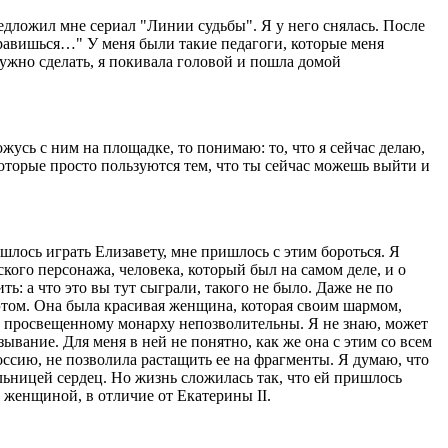
едложил мне сериал "Линии судьбы". Я у него снялась. После
правишься…" У меня были такие педагоги, которые меня
 нужно сделать, я покивала головой и пошла домой
жусь с ним на площадке, то понимаю: то, что я сейчас делаю,
 которые просто пользуются тем, что ты сейчас можешь выйти и
шлось играть Елизавету, мне пришлось с этим бороться. Я
ского персонажа, человека, который был на самом деле, и о
ь: а что это вы тут сыграли, такого не было. Даже не по
 этом. Она была красивая женщина, которая своим шармом,
рые просвещенному монарху непозволительны. Я не знаю, может
ывание. Для меня в ней не понятно, как же она с этим со всем
оссию, не позволила растащить ее на фрагменты. Я думаю, что
льницей сердец. Но жизнь сложилась так, что ей пришлось
женщиной, в отличие от Екатерины II.