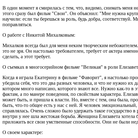
В один момент я смирилась с тем, что, видимо, снимать меня 
этого сразу был фильм "Свои". Он объяснил: "Мне нужна крупн
научили: если ты берешься за роль, будь добра, соответствуй. 
поправляться.
О работе с Никитой Михалковым:
Михалков всегда был для меня неким творческим небожителем. В
это не зря. Он настолько требователен, требует от актера име
сделать, а этот требует.
О съемках в многосерийном фильме "Великая" в роли Елизаве
Когда я играла Екатерину в фильме "Фаворит", я настолько про
убедила себя, что это два разных человека, и что не нужно их 
котором много написано, которого знают все. Нужно как-то в эт
фактам, а по манере поведения, по свойствам характера. Елиза
может быть, и пришла к власти. Но, вместе с тем, она была, п
быть, что-то общее есть у нас с ней. Я человек эмоциональный,
справлялась. Очень сложно было удержать такое государство в 
внутри у нее шла жестокая борьба. Женщина Елизавета хотела 
приложить все свои умственные способности. Они не были нед
О своем характере: