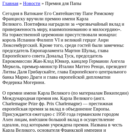
Главная
»
Новости
»
Премия для Папы
Сегодня в Ватикане Его Святейшеству Папе Римскому
Франциску вручили премию имени Карла
Великого.
Понтифика наградили за «чрезвычайный вклад и
приверженность миру, взаимопониманию и милосердию».
На торжественной церемонии присутствовали монархи:
король Испании Филипп VI и великий герцог Анри
Люксембургский. Кроме того, среди гостей были замечены:
председатель Европарламента Мартин Шульц, глава
Европейского совета Дональд Туск, председатель
Еврокомиссии Жан-Клод Юнкер, канцлер Германии Ангела
Меркель, премьер-министр Италии Маттео Ренци, президент
Литвы Даля Грибаускайте, глава Европейского центрального
банка Марио Драги и глава европейской дипломатии
Федерика Могерини.
О премии имени Карла Великого (по материалам Википедии)
Международная премия им. Карла Великого (англ.
Charlemagne Prize фр. Prix Charlemagne) — престижная
европейская премия за вклад в объединение Европы.
Присуждается ежегодно с 1950 года германским городом
Ахен лицам, внёсшим большой вклад в осуществление
идеалов, под которыми учреждена премия. Названа в честь
Карла Великого, основателя Франкской империи и