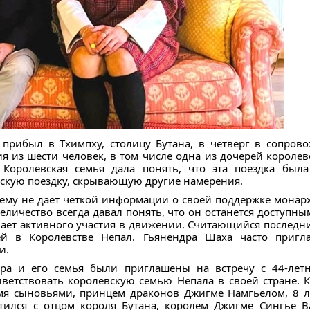
прибыл в Тхимпху, столицу Бутана, в четверг в сопров
ия из шести человек, в том числе одна из дочерей короле
Королевская семья дала понять, что эта поездка был
ескую поездку, скрывающую другие намерения.
ему не дает четкой информации о своей поддержке мона
еличество всегда давал понять, что он останется доступным
мает активного участия в движении. Считающийся последн
ей в Королевстве Непал. Гьянендра Шаха часто пригл
и.
дра и его семья были приглашены на встречу с 44-лет
иветствовать королевскую семью Непала в своей стране. К
мя сыновьями, принцем драконов Джигме Намгьелом, 8 ле
етился с отцом короля Бутана, королем Джигме Сингье 