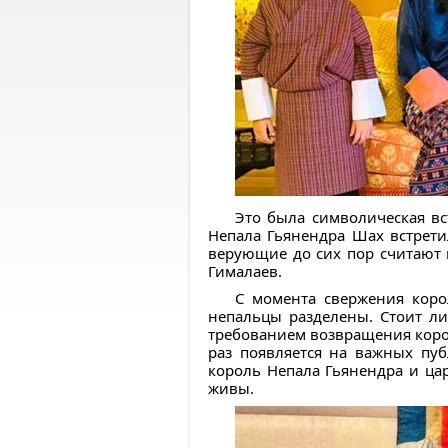
Это была символическая вст
Непала Гьянендра Шах встрети
верующие до сих пор считают 
Гималаев.
С момента свержения коро
непальцы разделены. Стоит ли
требованием возвращения корол
раз появляется на важных пуб
король Непала Гьянендра и ца
живы.