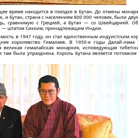
ее время находится в поездке в Бутан. До отмены монарх
, и Бутан, страна с населением 800 000 человек, были дв
дь, сравнимую с Грецией, а Бутан — со Швейцарией. Об
и — штатом Сикким, принадлежащим Индии.
мость в 1947 году, он стал единственным индуистским кор
днее королевство Гималаев. В 1950-е годы Далай-лама 
а великая гималайская монархия, исповедующая тибетск
я там была упразднена. Король Бутана является потомко