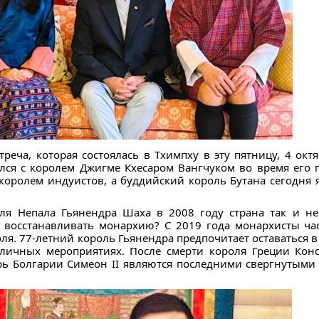
реча, которая состоялась в Тхимпху в эту пятницу, 4 ок
лся с королем Джигме Кхесаром Вангчуком во время его п
королем индуистов, а буддийский король Бутана сегодня 
ля Непала Гьянендра Шаха в 2008 году страна так и не 
 восстанавливать монархию? С 2019 года монархисты ча
я. 77-летний король Гьянендра предпочитает оставаться в 
личных мероприятиях. После смерти короля Греции Конс
рь Болгарии Симеон II являются последними свергнутыми