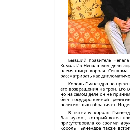
Бывший правитель Непала 
Комал. Из Непала едет делегац
племянница короля Ситашма. 
рассматривать как дипломатич
Король Гьянендра по-прежн
его возвращения на трон. Его В
но на самом деле он не прини
был государственной религи
религиозных собраниях в Инди
В пятницу король Гьянен
Вангчуком , который хотел пр
присутствовала со своими дву
Король Гьянендра также встр