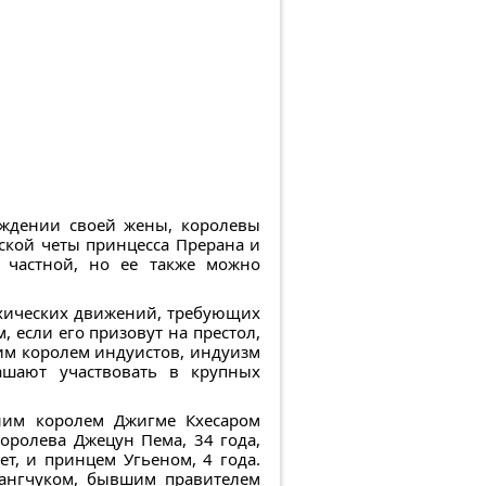
ождении своей жены, королевы
вской четы принцесса Прерана и
а частной, но ее также можно
рхических движений, требующих
, если его призовут на престол,
им королем индуистов, индуизм
ашают участвовать в крупных
ним королем Джигме Кхесаром
оролева Джецун Пема, 34 года,
т, и принцем Угьеном, 4 года.
Вангчуком, бывшим правителем