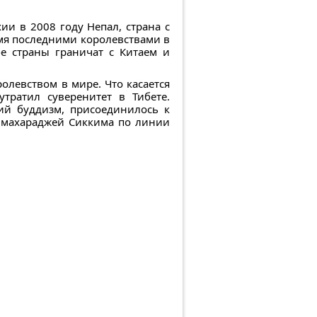
ии в 2008 году Непал, страна с
умя последними королевствами в
е страны граничат с Китаем и
олевством в мире. Что касается
утратил суверенитет в Тибете.
ий буддизм, присоединилось к
м махараджей Сиккима по линии