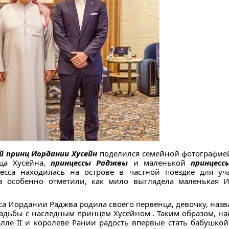
й принц Иордании Хусейн
поделился семейной фотографие
нца Хусейна,
принцессы Раджвы
и маленькой
принцесс
есса находилась на острове в частной поездке для уч
в особенно отметили, как мило выглядела маленькая И
са Иордании Раджва родила своего первенца, девочку, назва
вадьбы с наследным принцем Хусейном . Таким образом, н
лле II и королеве Рании радость впервые стать бабушкой