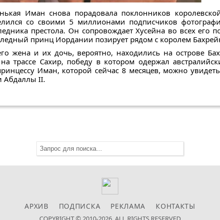
енькая Иман снова порадовала поклонников королевско
лился со своими 5 миллионами подписчиков фотографи
дника престола. Он сопровождает Хусейна во всех его пое
аследный принц Иордании позирует рядом с королем Бахрей
го жена и их дочь, вероятно, находились на острове Бах
на трассе Сахир, победу в котором одержал австралийск
принцессу Иман, которой сейчас 8 месяцев, можно увидет
 Абдаллы II.
АРХИВ
ПОДПИСКА
РЕКЛАМА
КОНТАКТЫ
COPYRIGHT © 2010-2026. ALL RIGHTS RESERVED