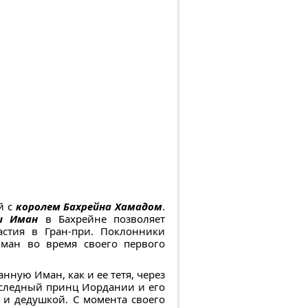
й с
королем Бахрейна Хамадом
.
ы Иман
в Бахрейне позволяет
астия в Гран-при. Поклонники
ман во время своего первого
нную Иман, как и ее тетя, через
аследный принц Иордании и его
 и дедушкой. С момента своего