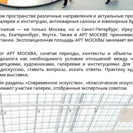
м пространстве различные направления и актуальные проц
алереи и институции, антикварные салоны и ювелирные б
тников — не только Москва, но и Санкт-Петербург, Ирку
поль, Екатеринбург, Якутск. Также в АРТ МОСКВЕ принимаю
тании. Экспозиционная площадь АРТ МОСКВЫ занимает вес
ог АРТ МОСКВА, сочетая периоды, контексты и объекты
 диалога как необходимого условия отношений между 
цепциями, художниками, галереями и институциями. Для 
 дискуссию, ставить вопросы, искать ответы. Практику х
ма выставки.
я разделы «Современное искусство», «Классическое искус
нимают участие галереи, отобранные экспертным советом.