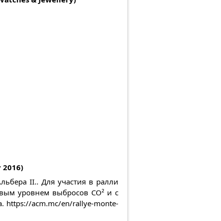
 2016)
ьбера II.. Для участия в ралли
евым уровнем выбросов CO² и с
https://acm.mc/en/rallye-monte-