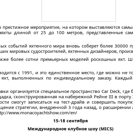
о престижное мероприятие, на котором выставляются самы
аяхты длиной от 25 до 100 метров, представленные с
ных событий яхтенного мира вновь соберет более 30000 
ших мировых судостроителей, яхтенных дизайнеров, прои
акже более сотни премьерных моделей роскошных яхт. Шо
одится с 1991, и это единственное место, где можно не т
 яхт, выполненных по индивидуальному заказу. Каждый
вки организуется специальное пространство Car Deck, где
ощадка, сконструированная на набережной Рейне III в порт
ости смогут записаться на тест-драйв и совершить покуп
щение стратегии, внедренной 3 года назад, о расширении
ttp://www.monacoyachtshow.com/en/
15-18 сентября
Международное клубное шоу (MICS)