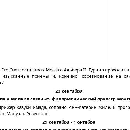
Его Светлости Князя Монако Альбера II. Турнир проходит в 
 изысканные приемы и, конечно, соревнование на с
c/
23 сентября
ия «Великие сезоны», филармонический оркестр Монт
рижер Казуки Ямада, сопрано Анн-Катерин Жиле. В прог
ах-Мануэль Розенталь.
29 сентября - 1 октября
Марк: часы и ювелирные украшения» (2nd Top Marques Wa