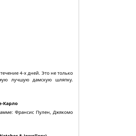
течение 4-х дней. Это не только
амую лучшую дамскую шляпку.
е-Карло
рамме: Франсис Пулен, Джякомо
tches & Jewellery)