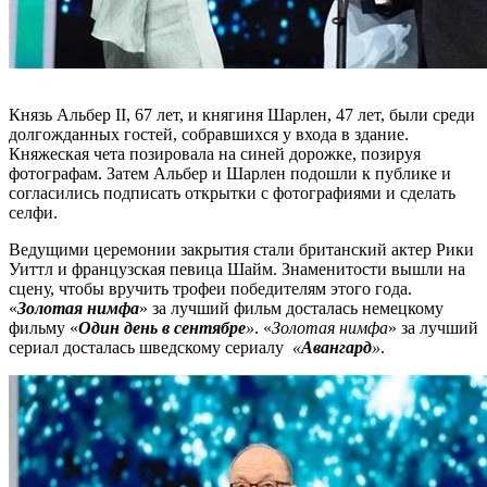
Князь Альбер II, 67 лет, и княгиня Шарлен, 47 лет, были среди
долгожданных гостей, собравшихся у входа в здание.
Княжеская чета позировала на синей дорожке, позируя
фотографам. Затем Альбер и Шарлен подошли к публике и
согласились подписать открытки с фотографиями и сделать
селфи.
Ведущими церемонии закрытия стали британский актер Рики
Уиттл и французская певица Шайм. Знаменитости вышли на
сцену, чтобы вручить трофеи победителям этого года.
«
Золотая нимфа
» за лучший фильм досталась немецкому
фильму «
Один день в сентябре
»
. «
Золотая нимфа
» за лучший
сериал досталась шведскому сериалу
«
Авангард
»
.