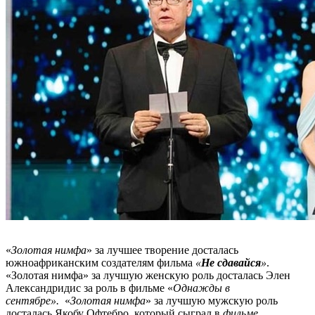
«
Золотая нимфа
» за лучшее творение досталась
южноафриканским создателям фильма
«
Не сдавайся
»
.
«Золотая нимфа» за лучшую женскую роль досталась Элен
Александридис за роль в фильме «
Однажды в
сентябре».
«
Золотая нимфа
» за лучшую мужскую роль
досталась Якобу Офтебро, который сыграл в
фильме