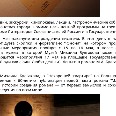
ки, экскурсии, кинопоказы, лекции, гастрономические со
ранствах города. Помимо насыщенной программы на трех
оме Литераторов Союза писателей России и в Государствен
4 мая накануне дня рождения писателя. В этот день в н
рт дуэта скрипки и фортепиано “Юнона”, на котором про
ьные мероприятия пройдут с 15 по 16 мая, а после 
в музее», в которой Музей Михаила Булгакова также 
ршатся мероприятия 17 мая на площадке Государственн
Люди как люди. Любят деньги". Деньги в романе М.А. Булга
Михаила Булгакова, в “Нехорошей квартире” на Большо
ченная к 60-летию публикации первой части романа “М
а истории создания романа — от первых замыслов и сож
ведения во всем мире.