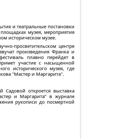
бытия и театральные постановки
 площадках музея, мероприятия
ном историческом музее.
аучно-просветительском центре
звучат произведения Франка и
фестиваль плавно перейдет в
примет участие с насыщенной
ого исторического музея, где
кова "Мастер и Маргарита".
й Садовой откроется выставка
астер и Маргарита” в журнале
жения рукописи до посмертной