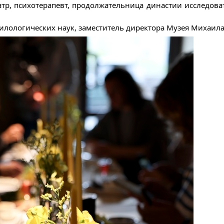
тр, психотерапевт, продолжательница династии исследова
лологических наук, заместитель директора Музея Михаила