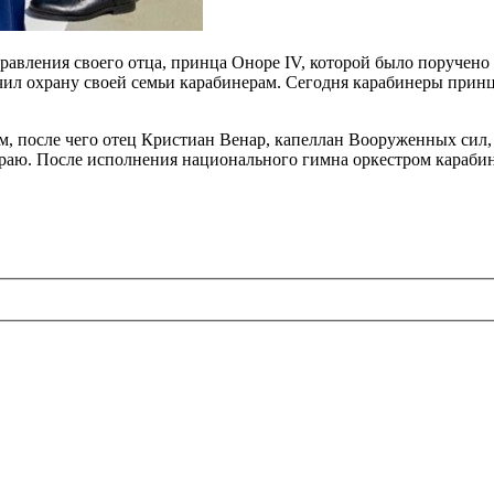
равления своего отца, принца Оноре IV, которой было поручено
учил охрану своей семьи карабинерам. Сегодня карабинеры принц
 после чего отец Кристиан Венар, капеллан Вооруженных сил, 
аю. После исполнения национального гимна оркестром карабине