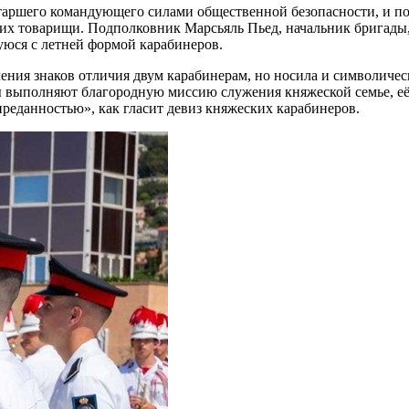
старшего командующего силами общественной безопасности, и п
е их товарищи. Подполковник Марсьяль Пьед, начальник бригад
уюся с летней формой карабинеров.
чения знаков отличия двум карабинерам, но носила и символиче
ры выполняют благородную миссию служения княжеской семье, её
еданностью», как гласит девиз княжеских карабинеров.