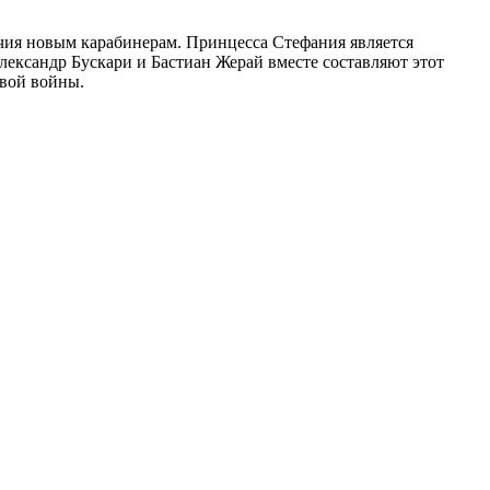
ичия новым карабинерам. Принцесса Стефания является
ександр Бускари и Бастиан Жерай вместе составляют этот
овой войны.