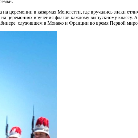
семьи.
а на церемонии в казармах Монегетти, где вручались знаки отл
 на церемониях вручения флагов каждому выпускному классу. Ал
рабинере, служившем в Монако и Франции во время Первой мир