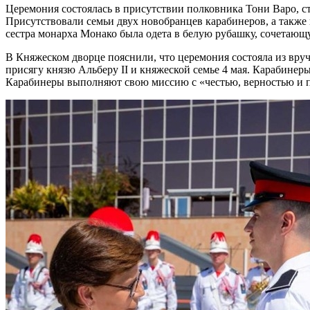
Церемония состоялась в присутствии полковника Тони Варо, 
Присутствовали семьи двух новобранцев карабинеров, а такж
сестра монарха Монако была одета в белую рубашку, сочетающ
В Княжеском дворце пояснили, что церемония состояла из вру
присягу князю Альберу II и княжеской семье 4 мая. Карабине
Карабинеры выполняют свою миссию с «честью, верностью и пр