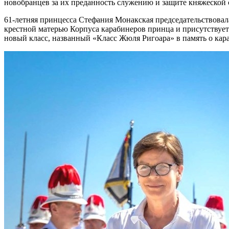
новобранцев за их преданность служению и защите княжеской 
61-летняя принцесса Стефания Монакская председательствовал
крестной матерью Корпуса карабинеров принца и присутствует
новый класс, названный «Класс Жюля Ригоара» в память о ка