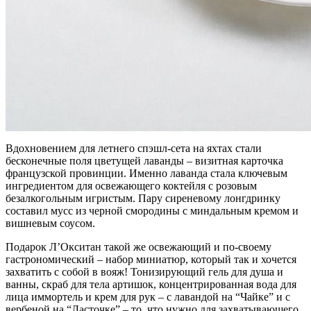
Вдохновением для летнего спэшл-сета на яхтах стали
бесконечные поля цветущей лаванды – визитная карточка
французской провинции. Именно лаванда стала ключевым
ингредиентом для освежающего коктейля с розовым
безалкогольным игристым. Пару сиреневому лонгдринку
составил мусс из черной смородины с миндальным кремом и
вишневым соусом.
Подарок Л’Окситан такой же освежающий и по-своему
гастрономический – набор миниатюр, который так и хочется
захватить с собой в вояж! Тонизирующий гель для душа и
ванны, скраб для тела артишок, концентрированная вода для
лица иммортель и крем для рук – с лавандой на “Чайке” и с
вербеной на “Ласточке” – то, что нужно для захватывающего