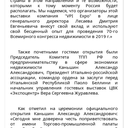
страны в этом направлении и те возможности,
которыми к тому моменту Россия будет
располагать. Мы надеемся, что организаторы этой
выставки компания "VPI Expo" в лице
генерального директора Лесаева Дмитрия
Евгеньевича внесут свой вклад и используют
свой бесценный опыт для проведения 70-го
Всемирного конгресса недвижимости в 2019 г.»
Также почетными гостями открытия были
Председатель Комитета ТПП РФ по
предпринимательству в сфере экономики
недвижимости Каньшин Александр
Александрович, Президент Итальяно-российской
ассоциации, командор ордена за заслуги перед
Итальянской Республикой Паоло Беллини и
начальник управления гостевых выставок ЦВК
«Экспоцентр» Вера Сергеевна Журавлева.
Как отметил на церемонии официального
открытия Каньшин Александр Александрович:
«Сегодня мне доверена честь поприветствовать
от имени Торгово-промышленной палаты