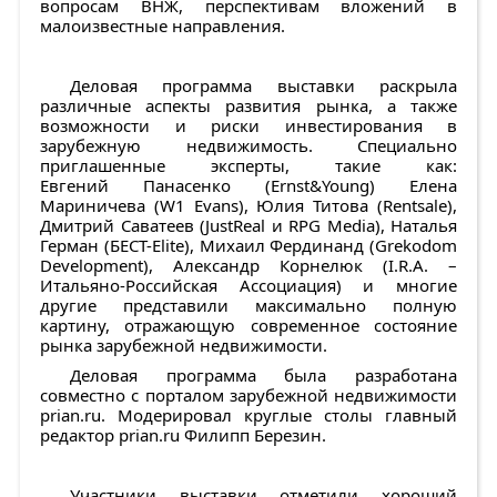
вопросам ВНЖ, перспективам вложений в
малоизвестные направления.
Деловая программа выставки раскрыла
различные аспекты развития рынка, а также
возможности и риски инвестирования в
зарубежную недвижимость. Специально
приглашенные эксперты, такие как:
Евгений Панасенко (Ernst&Young) Елена
Мариничева (W1 Evans), Юлия Титова (Rentsale),
Дмитрий Саватеев (JustReal и RPG Media), Наталья
Герман (БЕСТ-Elite), Михаил Фердинанд (Grekodom
Development), Александр Корнелюк (I.R.A. –
Итальяно-Российская Ассоциация) и многие
другие представили максимально полную
картину, отражающую современное состояние
рынка зарубежной недвижимости.
Деловая программа была разработана
совместно с порталом зарубежной недвижимости
prian.ru. Модерировал круглые столы главный
редактор prian.ru Филипп Березин.
Участники выставки отметили хороший