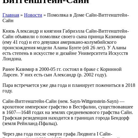
Главная
»
Новости
»
Помолвка в Доме Сайн-Витгенштейн-
Сайн
Князь Александр и княгиня Габриэлла Сайн-Витгенштейн-
Сайн объявили о помолвке своего сына принца Казимира
(ему 41 год) и его девушки американо-колумбийского
происхождения модели Аланы Бунте (ей 26 лет). У Аланы
есть степень в искусстве и дизайне Университета Искусств
Лондона.
Ранее Казимир в 2000-05 гг. состоял в браке с Коринной
Ларсен. У них есть сын Александр (р. 2002 году).
Пара встречается уже два года и планирует пожениться в 2018
году.
Сайн-Витгенштейн-Сайн (нем. Sayn-Wittgenstein-Sayn) —
крохотное имперское графство в Вестфалии, существовавшее
в 1607—1648 годах на землях средневекового графства Сайн.
Графская резиденция находится в границах города Бендорф
(земля Рейнланд-Пфальц).
Через два года после смерти графа Людвига I Сайн-