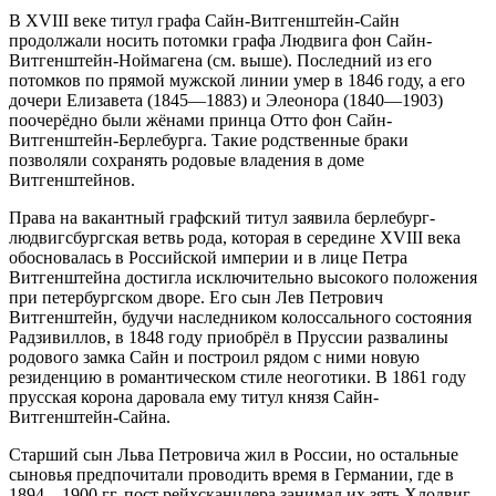
В XVIII веке титул графа Сайн-Витгенштейн-Сайн
продолжали носить потомки графа Людвига фон Сайн-
Витгенштейн-Ноймагена (см. выше). Последний из его
потомков по прямой мужской линии умер в 1846 году, а его
дочери Елизавета (1845—1883) и Элеонора (1840—1903)
поочерёдно были жёнами принца Отто фон Сайн-
Витгенштейн-Берлебурга. Такие родственные браки
позволяли сохранять родовые владения в доме
Витгенштейнов.
Права на вакантный графский титул заявила берлебург-
людвигсбургская ветвь рода, которая в середине XVIII века
обосновалась в Российской империи и в лице Петра
Витгенштейна достигла исключительно высокого положения
при петербургском дворе. Его сын Лев Петрович
Витгенштейн, будучи наследником колоссального состояния
Радзивиллов, в 1848 году приобрёл в Пруссии развалины
родового замка Сайн и построил рядом с ними новую
резиденцию в романтическом стиле неоготики. В 1861 году
прусская корона даровала ему титул князя Сайн-
Витгенштейн-Сайна.
Старший сын Льва Петровича жил в России, но остальные
сыновья предпочитали проводить время в Германии, где в
1894—1900 гг. пост рейхсканцлера занимал их зять Хлодвиг