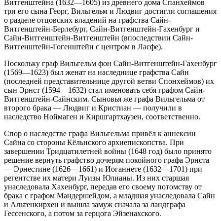
Витгенштейна (1632—1605) из древнего дома Спанхеймов
три его сына Георг, Вильгельм и Людвиг достигли соглашения
о разделе отцовских владений на графства Сайн-
Витгенштейн-Берлебург, Сайн-Витгенштейн-Гахенбург и
Сайн-Витгенштейн-Витгенштейн (впоследствии Сайн-
Витгенштейн-Гогенштейн с центром в Ласфе).
Поскольку граф Вильгельм фон Сайн-Витгенштейн-Гахенбург
(1569—1623) был женат на наследнице графства Сайн
(последней представительнице другой ветви Спонхеймов) их
сын Эрнст (1594—1632) стал именовать себя графом Сайн-
Витгенштейн-Сайнским. Сыновья же графа Вильгельма от
второго брака — Людвиг и Кристиан — получили в
наследство Ноймаген и Киршгартхаузен, соответственно.
Спор о наследстве графа Вильгельма привёл к аннексии
Сайна со стороны Кёльнского архиепископства. При
завершении Тридцатилетней войны (1648 год) было принято
решение вернуть графство дочерям покойного графа Эрнста
— Эрнестине (1626—1661) и Иоганнете (1632—1701) при
регентстве их матери Луизы Юлианы. Из них старшая
унаследовала Хахенбург, передав его своему потомству от
брака с графом Мандершейдом, а младшая унаследовала Сайн
и Альтенкирхен и вышла замуж сначала за ландграфа
Гессенского, а потом за герцога Эйзенахского.