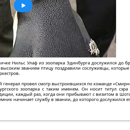
ичке Нильс Улаф из зоопарка Эдинбурга дослужился до бр
С высоким званием птицу поздравили сослуживцы, которы
ркестров.
ый генерал провел смотр выстроившихся по команде «Смирн
ургского зоопарка с таким именем. Он носит титул сэра
адиции, каждый раз, когда они прибывают с визитом в Шо
емник начинает службу в звании, до которого дослужился е