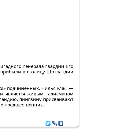
игадного генерала гвардии Его
е прибыли в столицу Шотландии
о!» подчиненных. Нильс Улаф —
 и является живым талисманом
тландию, пингвину присваивают
го предшественник.