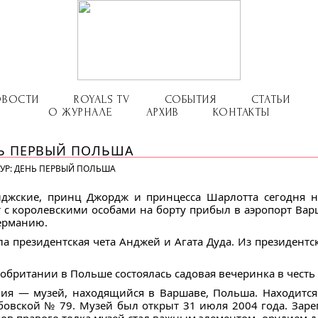
ОВОСТИ
ROYALS TV
СОБЫТИЯ
СТАТЬИ
О ЖУРНАЛЕ
АРХИВ
КОНТАКТЫ
НЬ ПЕРВЫЙ ПОЛЬША
УР: ДЕНЬ ПЕРВЫЙ ПОЛЬША
иджские, принц Джордж и принцесса Шарлотта сегодня 
т с королевскими особами на борту прибыл в аэропорт Вар
 Германию.
а президентская чета Анджей и Агата Дуда. Из президентс
обритании в Польше состоялась садовая вечеринка в честь 
ния — музей, находящийся в Варшаве, Польша. Находитс
бовской № 79. Музей был открыт 31 июля 2004 года. Заре