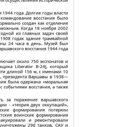
для осуществления исторической
 1944 года. Долгие годы власти
 командование восстания было
ормально создан как отделение
зможным. Когда 18 ноября 2002
одной из главных задач своей
—1908 годах здание трамвайной
ены 24 часа в день. Музей был
аршавского восстания 1944 года
ключает около 750 экспонатов и
ика Liberator B-24J, который
яти длиной 156 м, с именами 10
о, президента Варшавы в 1938—
ания была одержана «моральная
с событиями восстания, а также
ть за поражение варшавского
ии - «теория двух оккупаций»,
нские формирования потеряли
истские воинские формирования
вакуировали и ремонтировали
 уничтожены 290 танков, САУ и