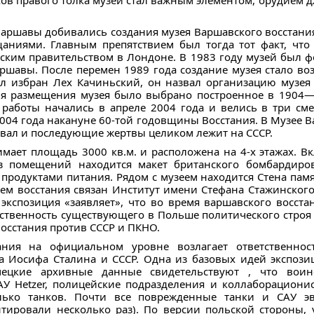
иков правого толка музей стал важным элементом, орудием 
Варшавы добивались создания музея Варшавского восстания
аниями. Главным препятствием был тогда тот факт, что
ским правительством в Лондоне. В 1983 году музей был ф
аршавы. После перемен 1989 года создание музея стало во
л избран Лех Качиньский, он назвал организацию музея 
Для размещения музея было выбрано построенное в 1904
 работы начались в апреле 2004 года и велись в три см
004 года накануне 60-той годовщины Восстания. В Музее В
ровал и последующие жертвы целиком лежит на СССР.
мает площадь 3000 кв.м. и расположена на 4-х этажах. В
 помещений находится макет британского бомбардировщ
продуктами питания. Рядом с музеем находится Стена пам
еем восстания связан Институт имени Стефана Стажинског
 экспозиция «заявляет», что во время варшавского восст
ственность существующего в Польше политического строя 
осстания против СССР и ПКНО.
ания на официальном уровне возлагает ответственнос
а Иосифа Сталина и СССР. Одна из базовых идей экспозиц
мецкие архивные данные свидетельствуют , что вои
САУ Hetzer, полицейские подразделения и коллаборацион
олько танков. Почти все поврежденные танки и САУ э
тировали несколько раз). По версии польской стороны,