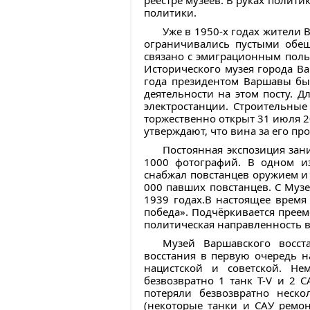
реестре музеев. В руках полит
политики.
Уже в 1950-х годах жители 
ограничивались пустыми обещ
связано с эмиграционным поль
Исторического музея города В
года президентом Варшавы бы
деятельности на этом посту. 
электростанции. Строительные
торжественно открыт 31 июля 2
утверждают, что вина за его п
Постоянная экспозиция зани
1000 фотографий. В одном из
снабжал повстанцев оружием и 
000 павших повстанцев. С Муз
1939 годах.В настоящее время
победа». Подчёркивается преем
политическая направленность в
Музей Варшавского восст
восстания в первую очередь н
нацистской и советской. Не
безвозвратно 1 танк T-V и 2 
потеряли безвозвратно неск
(некоторые танки и САУ ремон