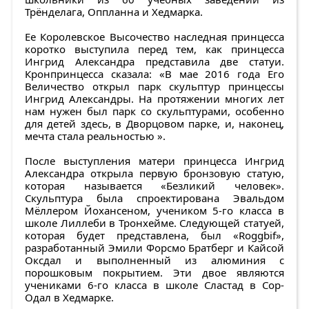
Трёнделага, Оппланна и Хедмарка.
Ее Королевское Высочество наследная принцесса
коротко выступила перед тем, как принцесса
Ингрид Александра представила две статуи.
Кронпринцесса сказала: «В мае 2016 года Его
Величество открыл парк скульптур принцессы
Ингрид Александры. На протяжении многих лет
нам нужен был парк со скульптурами, особенно
для детей здесь, в Дворцовом парке, и, наконец,
мечта стала реальностью ».
После выступления матери принцесса Ингрид
Александра открыла первую бронзовую статую,
которая называется «Безликий человек».
Скульптура была спроектирована Эвальдом
Мёллером Йохансеном, учеником 5-го класса в
школе Лиллеби в Тронхейме. Следующей статуей,
которая будет представлена, был «Roggbif»,
разработанный Эмили Форсмо Братберг и Кайсой
Оксдал и выполненный из алюминия с
порошковым покрытием. Эти двое являются
учениками 6-го класса в школе Сластад в Сор-
Одал в Хедмарке.