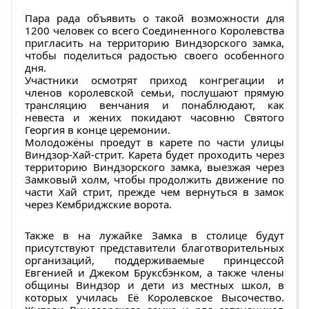
Пара рада объявить о такой возможности для
1200 человек со всего Соединенного Королевства
пригласить на территорию Виндзорского замка,
чтобы поделиться радостью своего особенного
дня.
Участники осмотрят приход конгрегации и
членов королевской семьи, послушают прямую
трансляцию венчания и понаблюдают, как
невеста и жених покидают часовню Святого
Георгия в конце церемонии.
Молодожёны проедут в карете по части улицы
Виндзор-Хай-стрит. Карета будет проходить через
территорию Виндзорского замка, выезжая через
Замковый холм, чтобы продолжить движение по
части Хай стрит, прежде чем вернуться в замок
через Кембриджские ворота.
Также в на лужайке Замка в столице будут
присутствуют представители благотворительных
организаций, поддерживаемые принцессой
Евгенией и Джеком Бруксбэнком, а также члены
общины Виндзор и дети из местных школ, в
которых училась Её Королевское Высочество.