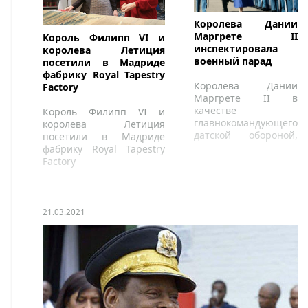
Королева Дании
Маргрете II
Король Филипп VI и
инспектировала
королева Летиция
военный парад
посетили в Мадриде
фабрику Royal Tapestry
Королева Дании
Factory
Маргрете II в
качестве
Король Филипп VI и
главнокомандующего
королева Летиция
датской обороной,
посетили в Мадриде
инспектировала
фабрику Royal Tapestry
военный парад
Factory
Королевской лейб-
гвардии в казармах
Русенборг в
Копенгагене.
21.03.2021