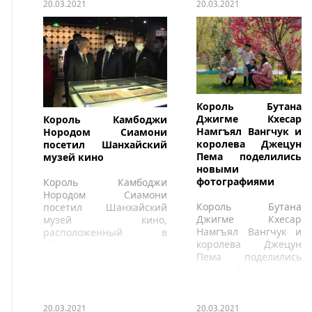
20.03.2021
20.03.2021
Король Бутана
Джигме Кхесар
Король Камбоджи
Намгъял Вангчук и
Нородом Сиамони
королева Джецун
посетил Шанхайский
Пема поделились
музей кино
новыми
фотографиями
Король Камбоджи
Нородом Сиамони
Король Бутана
посетил Шанхайский
Джигме Кхесар
музей кино,
Намгъял Вангчук и
расположенный в
королева Джецун
Шанхае.
Пема поделились
фотографиями,
сделанными с
наследным принцем
20.03.2021
20.03.2021