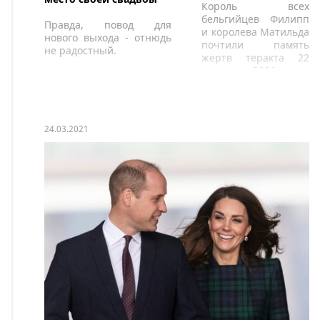
Король всех
бельгийцев Филипп
Правда, повод для
и королева Матильда
нового выхода - отнюдь
почтили память
не радостный.
жертв теракта 22
марта 2021г. в
аэропорту Завентем
король Филипп и
королева Матильда
почтили память 16
24.03.2021
человек