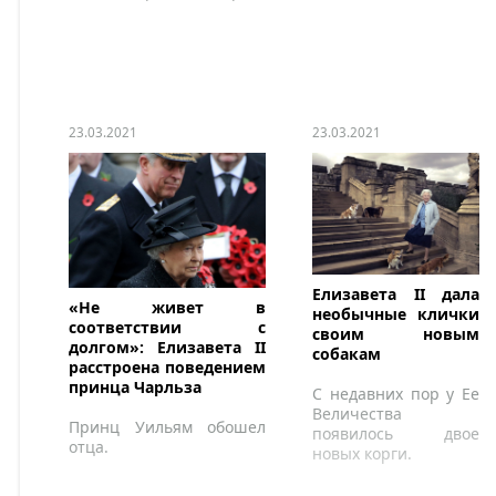
23.03.2021
23.03.2021
Елизавета II дала
«Не живет в
необычные клички
соответствии с
своим новым
долгом»: Елизавета II
собакам
расстроена поведением
принца Чарльза
С недавних пор у Ее
Величества
Принц Уильям обошел
появилось двое
отца.
новых корги.