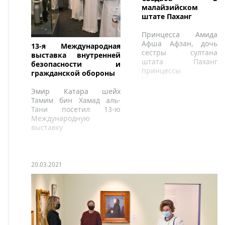
малайзийском
штате Паханг
Принцесса Амида
Афша Афзан, дочь
13-я Международная
сестры султана
выставка внутренней
штата Паханг
безопасности и
принцессы
гражданской обороны
Шахариах и ее
супруга Дато
Эмир Катара шейх
Бахарима вышла
Тамим бин Хамад аль-
замуж за Ван Путера
Тани посетил 13-ю
Шахджуана.
Международную
выставку
20.03.2021