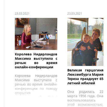
23.03.2021
23.03.2021
Королева Нидерландов
Максима выступила с
речью во время
онлайн-конференции
Великая герцогиня
Люксембурга Мария
Королева Нидерландов
Тереза празднует 65
Максима выступила с
летний юбилей
речью во время онлайн-
конференции по поводу
Она родилась 22
открытия
марта 1956 года. Она
международной Global
воспользовалась
Money Week 2021.
этой возможностью,