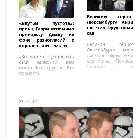
Великий герцог
Люксембурга Анри
«Внутри пустота»:
посетил фруктовый
принц Гарри вспомнил
сад
принцессу Диану на
фоне разногласий с
Великий герцог
королевской семьей
Люксембурга Анри
посетил фруктовый
«Вы можете чувствовать
сад фонда «Помощь
себя одиноким, вам
природе и
может быть грустно. Это
окружающей среде»,
пройдет».
расположенный в
Флексвайлер.
22.03.2021