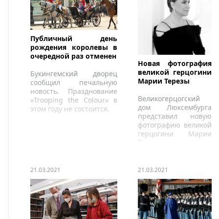
Публичный день
рождения королевы в
очередной раз отменен
Новая фотография
великой герцогини
Букингемский дворец
Марии Терезы
сообщил печальную
новость. Празднование
Великогерцогский
«Trooping the Colour» в
дом Люксембурга
этом году не состоится.
представил новую
фотографию великой
герцогини Марии
Терезы.
21.03.2021
21.03.2021