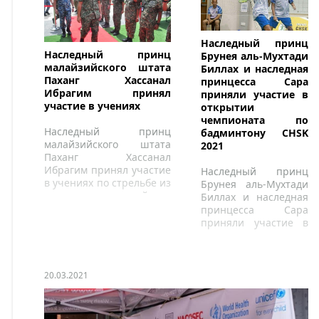
Наследный принц
Наследный принц
Брунея аль-Мухтади
малайзийского штата
Биллах и наследная
Паханг Хассанал
принцесса Сара
Ибрагим принял
приняли участие в
участие в учениях
открытии
чемпионата по
Наследный принц
бадминтону CHSK
малайзийского штата
2021
Паханг Хассанал
Ибрагим принял участие
Наследный принц
в учениях по стрельбе из
Брунея аль-Мухтади
пистолета на армейском
Биллах и наследная
закрытом полигоне
принцесса Сара
приняли участие в
открытии
чемпионата по
бадминтону CHSK
2021.
20.03.2021