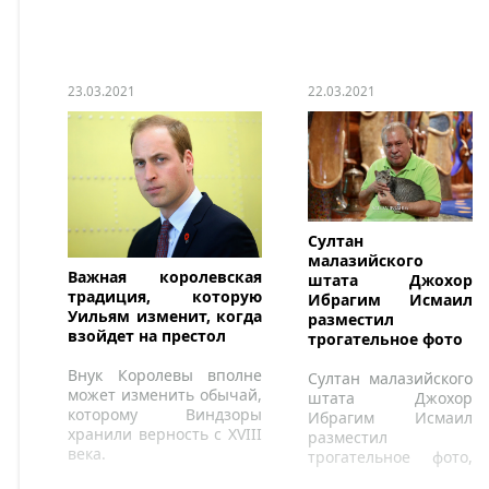
23.03.2021
22.03.2021
Султан
малазийского
Важная королевская
штата Джохор
традиция, которую
Ибрагим Исмаил
Уильям изменит, когда
разместил
взойдет на престол
трогательное фото
Внук Королевы вполне
Султан малазийского
может изменить обычай,
штата Джохор
которому Виндзоры
Ибрагим Исмаил
хранили верность с XVIII
разместил
века.
трогательное фото,
где он гладит