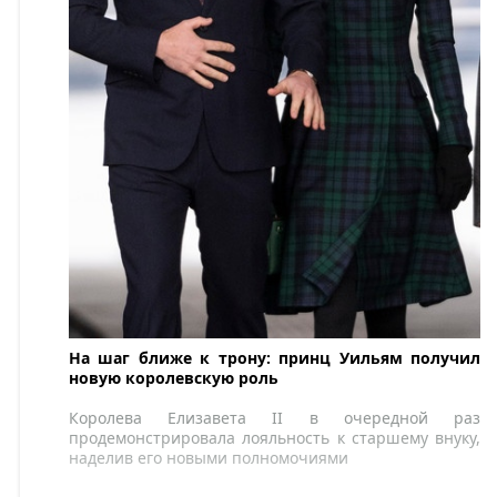
На шаг ближе к трону: принц Уильям получил
новую королевскую роль
Королева Елизавета II в очередной раз
продемонстрировала лояльность к старшему внуку,
наделив его новыми полномочиями