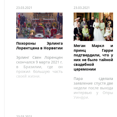
23.03.2021
23.03.2021
Похороны Эрлинга
Меган Маркл и
Лорентцена в Норвегии
принц Гарри
подтвердили, что у
Эрлинг Свен Лоренцен
них не было тайной
скончался 9 марта 2021 г.
свадебной
в Бразилии, где он
церемонии
прожил большую часть
своей жизни.
Пара сделала
заявление спустя две
недели после выхода
интервью у Опры
Уинфри.
23.03.2021