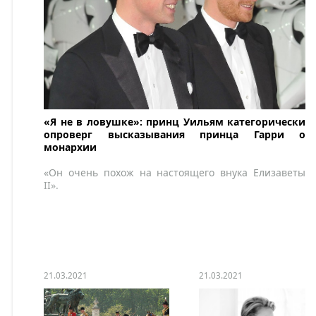
«Я не в ловушке»: принц Уильям категорически
опроверг высказывания принца Гарри о
монархии
«Он очень похож на настоящего внука Елизаветы
II».
21.03.2021
21.03.2021