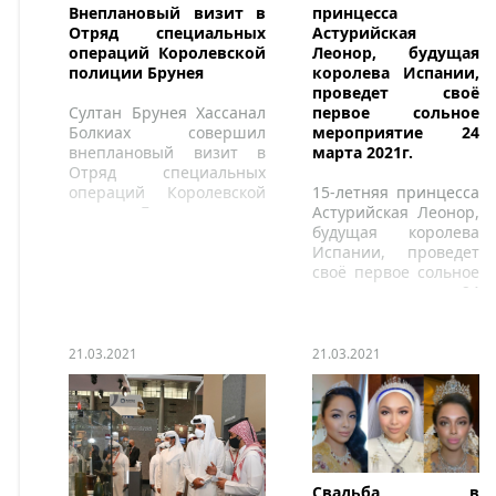
принцесса
Внеплановый визит в
Астурийская
Отряд специальных
Леонор, будущая
операций Королевской
королева Испании,
полиции Брунея
проведет своё
первое сольное
Султан Брунея Хассанал
мероприятие 24
Болкиах совершил
марта 2021г.
внеплановый визит в
Отряд специальных
15-летняя принцесса
операций Королевской
Астурийская Леонор,
полиции Брунея.
будущая королева
Испании, проведет
своё первое сольное
мероприятие 24
марта 2021г.
21.03.2021
21.03.2021
Свадьба в