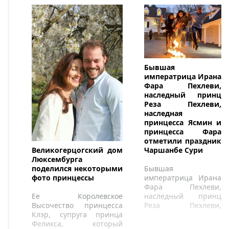
Бывшая
императрица Ирана
Фара Пехлеви,
наследный принц
Реза Пехлеви,
наследная
принцесса Ясмин и
принцесса Фара
отметили праздник
Чаршанбе Сури
Великогерцогский дом
Люксембурга
Бывшая
поделился некоторыми
императрица Ирана
фото принцессы
Фара Пехлеви,
наследный принц
Ее Королевское
Реза Пехлеви,
Высочество принцесса
наследная
Клэр, супруга принца
принцесса Ясмин и
Феликса, который