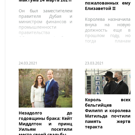
пожалованных ему
Елизаветой II
Он был заместителем
правителя Дубая и
Королева назначила
министром финансов и
внука на новую
промышленности
должность еще в
правительства
прошлом году, но
Объединенных Арабских
тогда планам
Эмиратов.
помешал
коронавирус.
24.03.2021
23.03.2021
Король всех
бельгийцев
Филипп и королева
Незадолго до
Матильда почтили
годовщины брака: Кейт
память жертв
Миддлтон и принц
теракта
Уильям посетили
место своей свадьбы