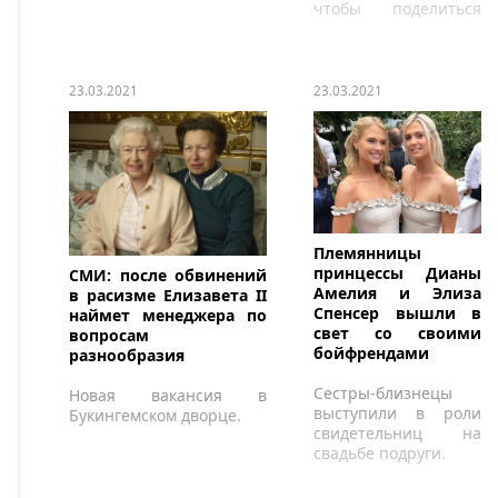
чтобы поделиться
очень личным
снимком со своим
внуком, принцем
Шарлем.
23.03.2021
23.03.2021
Племянницы
принцессы Дианы
СМИ: после обвинений
Амелия и Элиза
в расизме Елизавета II
Спенсер вышли в
наймет менеджера по
свет со своими
вопросам
бойфрендами
разнообразия
Сестры-близнецы
Новая вакансия в
выступили в роли
Букингемском дворце.
свидетельниц на
свадьбе подруги.