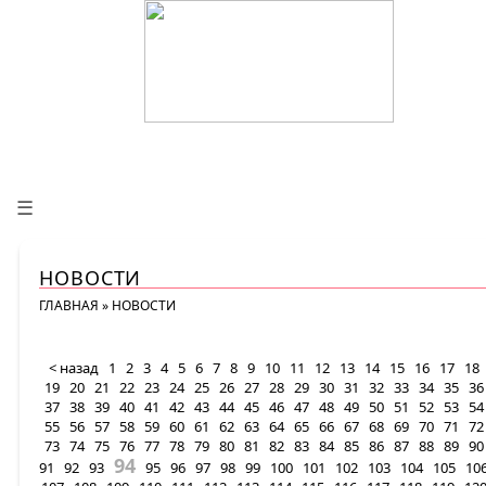
☰
НОВОСТИ
ГЛАВНАЯ
»
НОВОСТИ
< назад
1
2
3
4
5
6
7
8
9
10
11
12
13
14
15
16
17
18
19
20
21
22
23
24
25
26
27
28
29
30
31
32
33
34
35
36
37
38
39
40
41
42
43
44
45
46
47
48
49
50
51
52
53
54
55
56
57
58
59
60
61
62
63
64
65
66
67
68
69
70
71
72
73
74
75
76
77
78
79
80
81
82
83
84
85
86
87
88
89
90
94
91
92
93
95
96
97
98
99
100
101
102
103
104
105
10