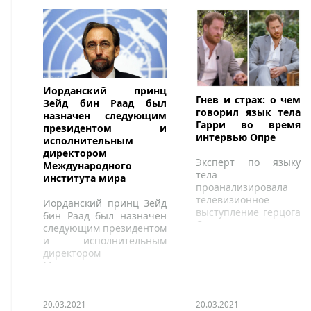
Иорданский принц
Гнев и страх: о чем
Зейд бин Раад был
говорил язык тела
назначен следующим
Гарри во время
президентом и
интервью Опре
исполнительным
директором
Эксперт по языку
Международного
тела
института мира
проанализировала
телевизионное
Иорданский принц Зейд
выступление герцога
бин Раад был назначен
Сассекского и
следующим президентом
отметила моменты,
и исполнительным
когда он явно
директором
«сдерживал себя».
Международного
института мира.
20.03.2021
20.03.2021