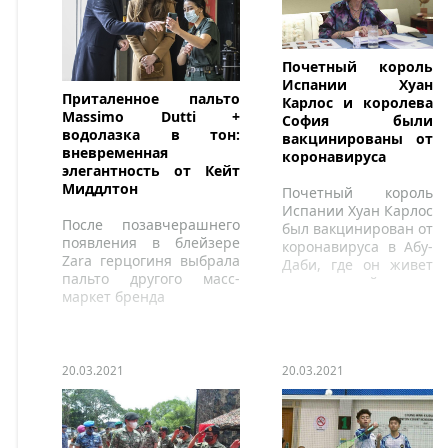
Почетный король
Испании Хуан
Приталенное пальто
Карлос и королева
Massimo Dutti +
София были
водолазка в тон:
вакцинированы от
вневременная
коронавируса
элегантность от Кейт
Миддлтон
Почетный король
Испании Хуан Карлос
После позавчерашнего
был вакцинирован от
появления в блейзере
коронавируса в Абу-
Zara герцогиня выбрала
Даби, где он живет
пальто другого масс-
на красивой вилле
маркет бренда
на острове Нурай.
20.03.2021
20.03.2021