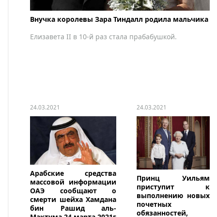
Внучка королевы Зара Тиндалл родила мальчика
Елизавета II в 10-й раз стала прабабушкой.
24.03.2021
24.03.2021
Арабские средства
Принц Уильям
массовой информации
приступит к
ОАЭ сообщают о
выполнению новых
смерти шейха Хамдана
почетных
бин Рашид аль-
обязанностей,
Мактума 24 марта 2021г