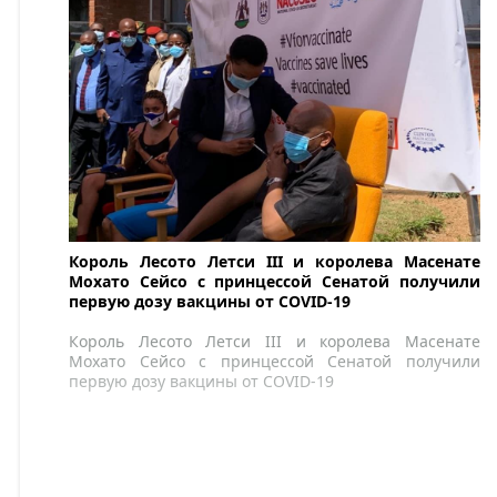
Король Лесото Летси III и королева Масенате
Мохато Сейсо с принцессой Сенатой получили
первую дозу вакцины от COVID-19
Король Лесото Летси III и королева Масенате
Мохато Сейсо с принцессой Сенатой получили
первую дозу вакцины от COVID-19