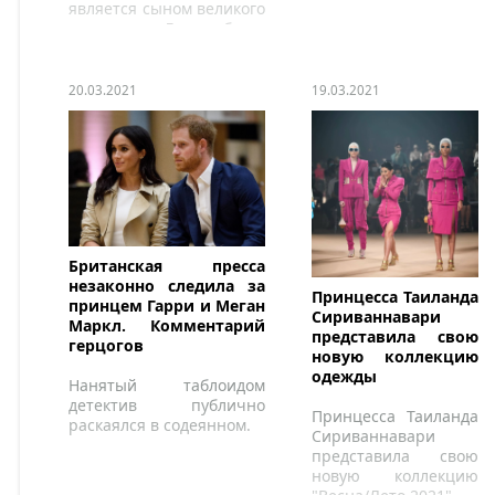
принцесса Фара
является сыном великого
отметили праздник
герцога Люксембурга
Чаршанбе Сури
Анри, родившаяся 21
марта 1985 года в
Фильдерштадте,
20.03.2021
19.03.2021
Германия, в это
воскресенье отметит
свое 36-летие.
Британская пресса
незаконно следила за
Принцесса Таиланда
принцем Гарри и Меган
Сириваннавари
Маркл. Комментарий
представила свою
герцогов
новую коллекцию
одежды
Нанятый таблоидом
детектив публично
Принцесса Таиланда
раскаялся в содеянном.
Сириваннавари
представила свою
новую коллекцию