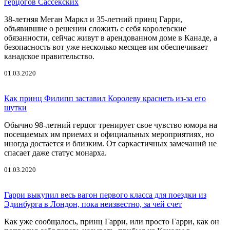
герцогов Сассекских
38-летняя Меган Маркл и 35-летний принц Гарри,
объявившие о решении сложить с себя королевские
обязанности, сейчас живут в арендованном доме в Канаде, а
безопасность вот уже несколько месяцев им обеспечивает
канадское правительство.
01.03.2020
Как принц Филипп заставил Королеву краснеть из-за его
шутки
Обычно 98-летний герцог тренирует свое чувство юмора на
посещаемых им приемах и официальных мероприятиях, но
иногда достается и близким. От саркастичных замечаний не
спасает даже статус монарха.
01.03.2020
Гарри выкупил весь вагон первого класса для поездки из
Эдинбурга в Лондон, пока неизвестно, за чей счет
Как уже сообщалось, принц Гарри, или просто Гарри, как он