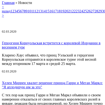
Главная
»
Новости
<
назад
1
2
3
4
5
6
7
8
9
10
11
12
13
14
15
16
17
18
19
20
21
22
23
24
25
26
27
28
29
3
>
02.03.2020
Герцогиня Корнуольская встретится с королевой Иордании в
весеннем туре
Кларенс-Хаус объявил, что принц Уэльский и герцогиня
Корнуольская отправятся в королевское турне этой весной
между вторником 17 марта и средой 25 марта.
02.03.2020
Хелен Миррен хвалит решение принца Гарри и Меган Маркл:
"Я аплодирую им за это"
С тех пор как принц Гарри и Меган Маркл объявили о своем
намерении отказаться от своих главных королевских ролей в
январе, реакция была неоднозначной, но Хелен Миррен точно