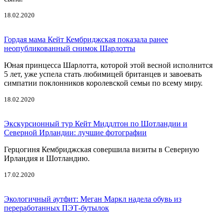
18.02.2020
Гордая мама Кейт Кембриджская показала ранее
неопубликованный снимок Шарлотты
Юная принцесса Шарлотта, которой этой весной исполнится
5 лет, уже успела стать любимицей британцев и завоевать
симпатии поклонников королевской семьи по всему миру.
18.02.2020
Экскурсионный тур Кейт Миддлтон по Шотландии и
Северной Ирландии: лучшие фотографии
Герцогиня Кембриджская совершила визиты в Северную
Ирландия и Шотландию.
17.02.2020
Экологичный аутфит: Меган Маркл надела обувь из
переработанных ПЭТ-бутылок