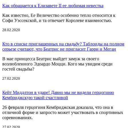
Как обращается к Елизавете II ее любимая невестка
Как известно, Ее Величество особенно тепло относится к
Софи Уэссекской, и та отвечает Королеве взаимностью.
28.02.2020
Кто в списке приглашенных на свадьбу? Таблоиды на полном
серьезе считают, что Беатрис не пригласит Гарри и Меган
В мае принцесса Беатрис выйдет замуж за своего
возлюбленного Эдоардо Моцци. Кого мы увидим среди
гостей свадьбы?
27.02.2020
Кейт Миддлтон в ударе! Давно мы не видели герцогиню
Кембриджскую такой счастливой
26 февраля герцогиня Кембриджская доказала, что она в
отличной форме и запросто может участвовать в спортивных
соревнованиях.
27.02.2020