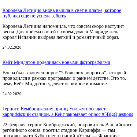
Королева Летиция вновь вышла в свет в платье, которое
публика еще не успела забыть
Королева Летиция напомнила, что совсем скоро наступит
весна. Для приема гостей в своем доме в Мадриде жена
короля Испании выбрала легкий и романтичный образ.
24.02.2020
Кейт Миддлтон поделилась новыми фотографиями
Вчера был закончен опрос "5 больших вопросов", который
проводился в рамках программы о раннем детстве. Это то,
чему Кейт Миддлтон уделяет огромное внимание.
24.02.2020
Герцоги Кембриджские: принц Уильям посещает
кардиффский стадион, а Кейт закрывает опрос #5BigQuestions
22 февраля, герцог Кембриджский, покровитель Валлийского
регбийного союза, посетил стадион Кардиффа — там
проходит матч Кубка шести наций «Уэльс — Франция».