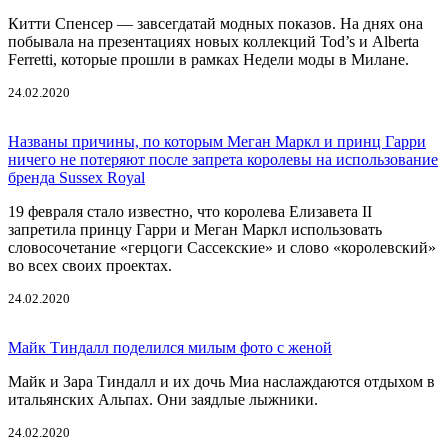
Китти Спенсер — завсегдатай модных показов. На днях она
побывала на презентациях новых коллекций Tod’s и Alberta
Ferretti, которые прошли в рамках Недели моды в Милане.
24.02.2020
Названы причины, по которым Меган Маркл и принц Гарри
ничего не потеряют после запрета королевы на использование
бренда Sussex Royal
19 февраля стало известно, что королева Елизавета II
запретила принцу Гарри и Меган Маркл использовать
словосочетание «герцоги Сассекские» и слово «королевский»
во всех своих проектах.
24.02.2020
Майк Тиндалл поделился милым фото с женой
Майк и Зара Тиндалл и их дочь Миа наслаждаются отдыхом в
итальянских Альпах. Они заядлые лыжники.
24.02.2020