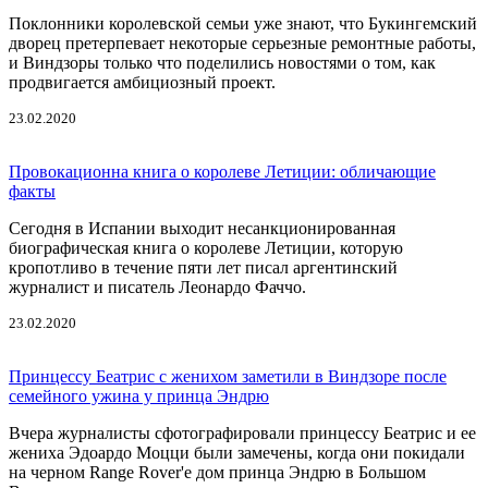
Поклонники королевской семьи уже знают, что Букингемский
дворец претерпевает некоторые серьезные ремонтные работы,
и Виндзоры только что поделились новостями о том, как
продвигается амбициозный проект.
23.02.2020
Провокационна книга о королеве Летиции: обличающие
факты
Сегодня в Испании выходит несанкционированная
биографическая книга о королеве Летиции, которую
кропотливо в течение пяти лет писал аргентинский
журналист и писатель Леонардо Фаччо.
23.02.2020
Принцессу Беатрис с женихом заметили в Виндзоре после
семейного ужина у принца Эндрю
Вчера журналисты сфотографировали принцессу Беатрис и ее
жениха Эдоардо Моцци были замечены, когда они покидали
на черном Range Rover'е дом принца Эндрю в Большом