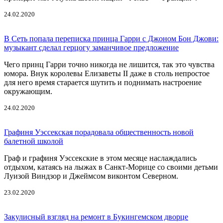
24.02.2020
В Сеть попала переписка принца Гарри с Джоном Бон Джови:
музыкант сделал герцогу заманчивое предложение
Чего принц Гарри точно никогда не лишится, так это чувства
юмора. Внук королевы Елизаветы II даже в столь непростое
для него время старается шутить и поднимать настроение
окружающим.
24.02.2020
Графиня Уэссекская порадовала общественность новой
балетной школой
Граф и графиня Уэссекские в этом месяце наслаждались
отдыхом, катаясь на лыжах в Санкт-Морице со своими детьми
Луизой Виндзор и Джеймсом виконтом Северном.
23.02.2020
Закулисный взгляд на ремонт в Букингемском дворце