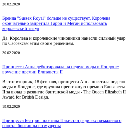
20.02.2020
Бренда "Sussex Royal" больше не существует. Королева
окончательно запретила Гарри и Меган использовать
королевский титул
Да, Королева и королевские чиновники нанесли сильный удар
по Сассексам этим своим решением.
20.02.2020
Принцесса Анна дебютировала на неделе моды в Лондоне:
вручение премии Елизаветы II
В этот вторник, 18 февраля, принцесса Анна посетила неделю
моды в Лондоне, где вручила престижную премию Елизаветы
II за вклад в развитие британской моды - The Queen Elizabeth II
Award for British Design.
19.02.2020
Принцесса Беатрис посетила Пакистан ради экстремального
спорта: британцы возмущены