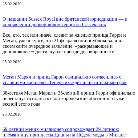
25.02.2020
О названии Sussex Royal вне британской юрисдикции — и
«проявлении доброй воли» герцогов Сассекских
Все, кто, так или иначе, следит за жизнью принца Гарри и
Меган, уже в курсе, что 21 февраля они опубликовали на
своем сайте очередное заявление, «раскрывающее и
дополняющее» достигнутые прежде договоренности.
25.02.2020
Меган Маркл и принц Гарри официально согласились с
условиями королевы. Теперь их ждет испытательный срок
38-летняя Меган Маркл и 35-летний принц Гарри официально
перестанут исполнять свои королевские обязанности уже
весной этого года.
25.02.2020
69-летний жених-миллионер сопровождает 29-летнюю
племянницу принцессы Дианы на Неделе моды в Милане