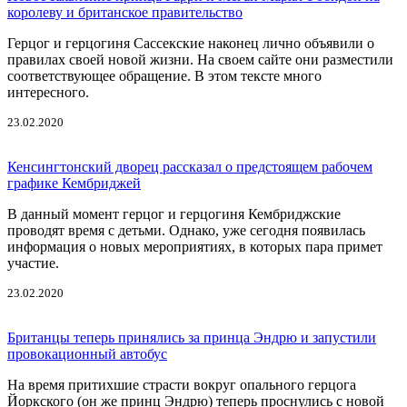
королеву и британское правительство
Герцог и герцогиня Сассекские наконец лично объявили о
правилах своей новой жизни. На своем сайте они разместили
соответствующее обращение. В этом тексте много
интересного.
23.02.2020
Кенсингтонский дворец рассказал о предстоящем рабочем
графике Кембриджей
В данный момент герцог и герцогиня Кембриджские
проводят время с детьми. Однако, уже сегодня появилась
информация о новых мероприятиях, в которых пара примет
участие.
23.02.2020
Британцы теперь принялись за принца Эндрю и запустили
провокационный автобус
На время притихшие страсти вокруг опального герцога
Йоркского (он же принц Эндрю) теперь проснулись с новой