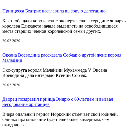
Принцесса Беатрис возглавила высокую делегацию
Как и обещали королевские эксперты еще в середине января -
королева Елизавета начала выдвигать на освободившиеся
места старших членов королевской семьи других.
20.02.2020
Оксана Воеводина рассказала Собчак о другой жене короля
Малайзии
Экс-супруга короля Малайзии Мухаммеда V Оксана
Воеводина дала интервью Ксении Собчак.
20.02.2020
Дворец поздравил принца Эндрю с 60-летием и вызвал
негодование британцев
Вчера опальный герцог Йоркский отмечает свой юбилей.
Однако празднование будет еще более камерным, чем
ожидалось.