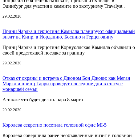
попросил себя теперь называть, прибыл из Канады в
Эдинбург для участия в саммите по экотуризму Travalyst .
29.02.2020
Принц Чарльз и герцогиня Камилла планируют официальный
визит на Кипр, в Иорданию, Боснию и Герцеговину
Принц Чарльз и герцогиня Корнуоллская Камилла объявили о
своей предстоящей поездке за границу
29.02.2020
Отказ от охраны и встреча с Джоном Бон Джови: как Меган
Маркл и принц Гарри проведут последние дни в статусе
монаршей семьи
А также что будет делать пара 8 марта
29.02.2020
Королева секретно посетила головной офис МI-5
Королева совершила ранее необъявленный визит в головной