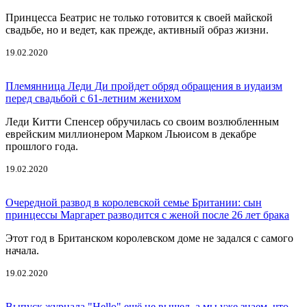
Принцесса Беатрис не только готовится к своей майской
свадьбе, но и ведет, как прежде, активный образ жизни.
19.02.2020
Племянница Леди Ди пройдет обряд обращения в иудаизм
перед свадьбой с 61-летним женихом
Леди Китти Спенсер обручилась со своим возлюбленным
еврейским миллионером Марком Льюисом в декабре
прошлого года.
19.02.2020
Очередной развод в королевской семье Британии: сын
принцессы Маргарет разводится с женой после 26 лет брака
Этот год в Британском королевском доме не задался с самого
начала.
19.02.2020
Выпуск журнала "Hello" ещё не вышел, а мы уже знаем, что