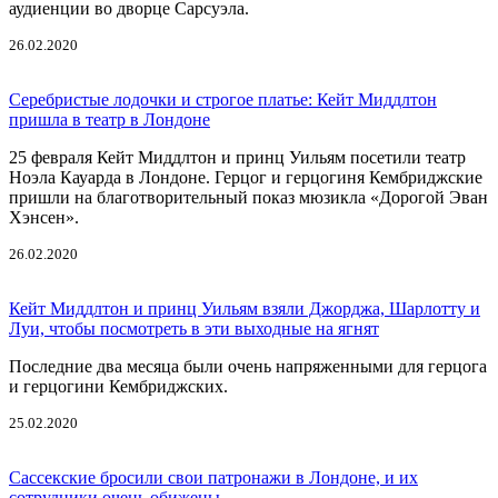
аудиенции во дворце Сарсуэла.
26.02.2020
Серебристые лодочки и строгое платье: Кейт Миддлтон
пришла в театр в Лондоне
25 февраля Кейт Миддлтон и принц Уильям посетили театр
Ноэла Кауарда в Лондоне. Герцог и герцогиня Кембриджские
пришли на благотворительный показ мюзикла «Дорогой Эван
Хэнсен».
26.02.2020
Кейт Миддлтон и принц Уильям взяли Джорджа, Шарлотту и
Луи, чтобы посмотреть в эти выходные на ягнят
Последние два месяца были очень напряженными для герцога
и герцогини Кембриджских.
25.02.2020
Сассекские бросили свои патронажи в Лондоне, и их
сотрудники очень обижены