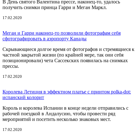
В День святого Валентина прессе, наконец-то, удалось
получить снимки принца Гарри и Меган Маркл.
17.02.2020
Меган и Гарри наконец-то позволили фотографам себя
сфотографировать в аэропорту Канады
Скрывающиеся долгое время от фотографов и стремящиеся к
частной закрытой жизни (по крайней мере, так они себя
позиционировали) чета Сассекских появилась на снимках
прессы.
17.02.2020
Королева Летиция в эффектном платье с принтом polka-dot:
испанский колорит
Король и королева Испании в конце недели отправились с
рабочей поездкой в Андалусию, чтобы провести ряд
мероприятий и посетить несколько знаковых мест.
17.02.2020