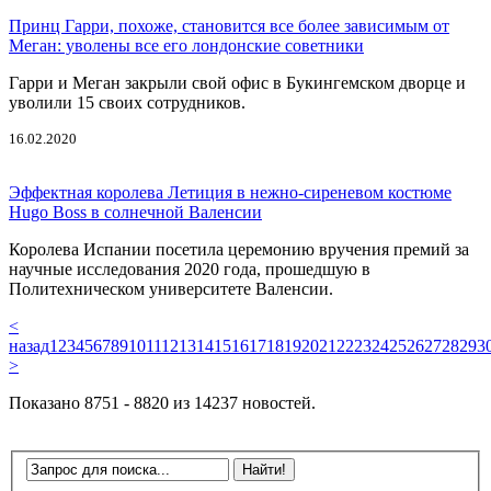
Принц Гарри, похоже, становится все более зависимым от
Меган: уволены все его лондонские советники
Гарри и Меган закрыли свой офис в Букингемском дворце и
уволили 15 своих сотрудников.
16.02.2020
Эффектная королева Летиция в нежно-сиреневом костюме
Hugo Boss в солнечной Валенсии
Королева Испании посетила церемонию вручения премий за
научные исследования 2020 года, прошедшую в
Политехническом университете Валенсии.
<
назад
1
2
3
4
5
6
7
8
9
10
11
12
13
14
15
16
17
18
19
20
21
22
23
24
25
26
27
28
29
3
>
Показано 8751 - 8820 из 14237 новостей.