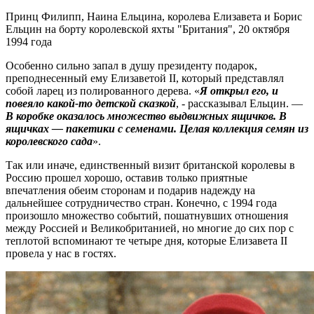
Принц Филипп, Наина Ельцина, королева Елизавета и Борис
Ельцин на борту королевской яхты "Британия", 20 октября
1994 года
Особенно сильно запал в душу президенту подарок,
преподнесенный ему Елизаветой II, который представлял
собой ларец из полированного дерева. «
Я открыл его, и
повеяло какой-то детской сказкой
, - рассказывал Ельцин. —
В коробке оказалось множество выдвижных ящичков. В
ящичках — пакетики с семенами. Целая коллекция семян из
королевского сада
».
Так или иначе, единственный визит британской королевы в
Россию прошел хорошо, оставив только приятные
впечатления обеим сторонам и подарив надежду на
дальнейшее сотрудничество стран. Конечно, с 1994 года
произошло множество событий, пошатнувших отношения
между Россией и Великобританией, но многие до сих пор с
теплотой вспоминают те четыре дня, которые Елизавета II
провела у нас в гостях.