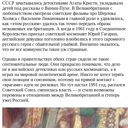
СССР зачитывались детективами Агаты Кристи, укладывали
детей под рассказы о Винни-Пухе. В Великобритании с
любопытством смотрели советские фильмы про Шерлока
Холмса с Василием Ливановым в главной роли и удивлялись,
как «этим русским» удалось так точно передать образы
незнакомых им британцев. А когда в 1961 году в Соединенное
Королевство приехал советский космонавт Юрий Гагарин,
английские девушки поголовно влюбились в этого скромного
русского героя с обаятельной улыбкой. Внезапно оказалось,
что не все коммунисты такие уж страшные.
Однако в правительствах обеих стран сидели не такие
сентиментальные люди. Они прекрасно понимали, что дело
не в английских детективах или русских космонавтах, а в
играх на мировой политической арене. Никто не хотел терять
свои позиции и союзников, поэтому на прямой контакт с
«врагами» идти не рисковал. Но тут настал 1991 год, распался
Советский Союз, сменилась власть — и стали возможны
перемены в отношениях между Великобританией и (теперь
уже) Россией.