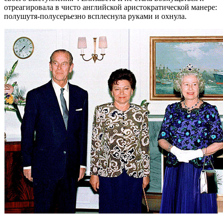
отреагировала в чисто английской аристократической манере:
полушутя-полусерьезно всплеснула руками и охнула.