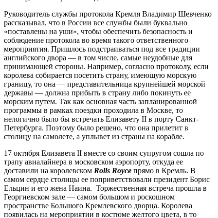
Руководитель службы протокола Кремля Владимир Шевченко
рассказывал, что в России все службы были буквально
«поставлены на уши», чтобы обеспечить безопасность и
соблюдение протокола во время такого ответственного
мероприятия. Пришлось подстраиваться под все традиции
английского двора — в том числе, самые неудобные для
принимающей стороны. Например, согласно протоколу, если
королева собирается посетить страну, имеющую морскую
границу, то она — представительница крупнейшей морской
державы — должна прибыть в страну либо покинуть ее
морским путем. Так как основная часть запланированной
программы в рамках поездки проходила в Москве, то
нелогично было бы встречать Елизавету II в порту Санкт-
Петербурга. Поэтому было решено, что она прилетит в
столицу на самолете, а уплывет из страны на корабле.
17 октября Елизавета II вместе со своим супругом сошла по
трапу авиалайнера в московском аэропорту, откуда ее
доставили на королевском
Rolls Royce
прямо в Кремль. В
самом сердце столицы ее поприветствовали президент Борис
Ельцин и его жена Наина. Торжественная встреча прошла в
Георгиевском зале — самом большом и роскошном
пространстве Большого Кремлевского дворца. Королева
появилась на мероприятии в костюме желтого цвета, в то