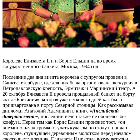
Королева Елизавета II и и Борис Ельцин на во время
государственного банкета, Москва, 1994 год
Последние два дня визита королева с супругом провели в
Санкт-Петербурге, где для них была организована экскурсия в
Петропавловскую крепость, Эрмитаж и Мариинский театр. А
20 октября Елизавета II провела прощальный банкет на борту
яхты «Британия», которая уже несколько дней как была
пришвартована в порту Северной столицы. Как рассказывал
дипломат Анатолий Адамишин в книге «
Английский
дивертисмент
», последний вечер также не обошелся без
конфуза. Перед тем как Борис Ельцин произнес тост, «он
внезапно начал громко стучать кулаком по столу в пандан
королеве, стукнувшей деревянным молотком перед началом
своего выступления». Елизавета II не стала возмущаться и