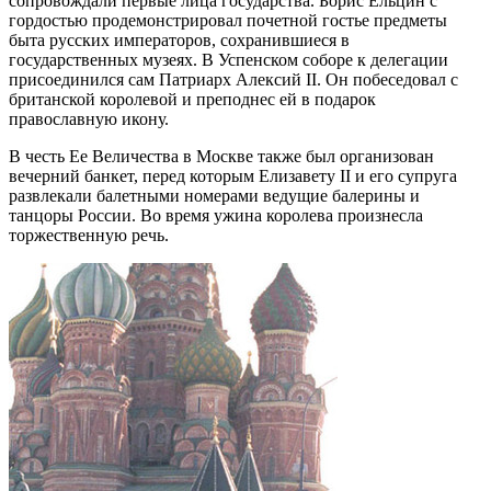
сопровождали первые лица государства. Борис Ельцин с
гордостью продемонстрировал почетной гостье предметы
быта русских императоров, сохранившиеся в
государственных музеях. В Успенском соборе к делегации
присоединился сам Патриарх Алексий II. Он побеседовал с
британской королевой и преподнес ей в подарок
православную икону.
В честь Ее Величества в Москве также был организован
вечерний банкет, перед которым Елизавету II и его супруга
развлекали балетными номерами ведущие балерины и
танцоры России. Во время ужина королева произнесла
торжественную речь.