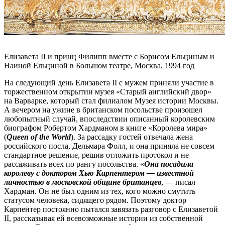
Елизавета II и принц Филипп вместе с Борисом Ельциным и
Наиной Ельциной в Большом театре, Москва, 1994 год
На следующий день Елизавета II с мужем приняли участие в
торжественном открытии музея «Старый английский двор»
на Варварке, который стал филиалом Музея истории Москвы.
А вечером на ужине в британском посольстве произошел
любопытный случай, впоследствии описанный королевским
биографом Робертом Хардманом в книге «Королева мира»
(
Queen of the World
). За рассадку гостей отвечала жена
российского посла, Дельмара Фолл, и она приняла не совсем
стандартное решение, решив отложить протокол и не
рассаживать всех по рангу посольства. «
Она посадила
королеву с доктором Хью Карпентером — известной
личностью в московской общине британцев
, — писал
Хардман. Он не был одним из тех, кого можно смутить
статусом человека, сидящего рядом. Поэтому доктор
Карпентер постоянно пытался завязать разговор с Елизаветой
II, рассказывая ей всевозможные истории из собственной