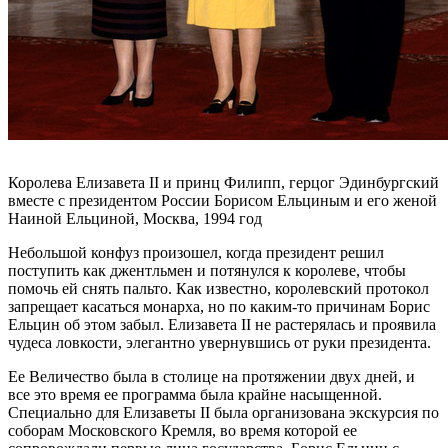
Королева Елизавета II и принц Филипп, герцог Эдинбургский
вместе с президентом России Борисом Ельциным и его женой
Наиной Ельциной, Москва, 1994 год
Небольшой конфуз произошел, когда президент решил
поступить как джентльмен и потянулся к королеве, чтобы
помочь ей снять пальто. Как известно, королевский протокол
запрещает касаться монарха, но по каким-то причинам Борис
Ельцин об этом забыл. Елизавета II не растерялась и проявила
чудеса ловкости, элегантно увернувшись от руки президента.
Ее Величество была в столице на протяжении двух дней, и
все это время ее программа была крайне насыщенной.
Специально для Елизаветы II была организована экскурсия по
соборам Московского Кремля, во время которой ее