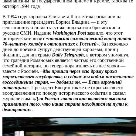
шампанским на Государственном приеме в Кремле, Москва 18
октября 1994 года
В 1994 году королева Елизавета II ответила согласием на
приглашение президента Бориса Ельцина — и эту
сенсационную новость тут же подхватили британские и
русские СМИ. Издание
Washington Post
заявило, что этот
исторический визит «
положит символический конец почти
70-летнему холоду в отношениях с Россией
». За несколько
дней до поездки супруг действующей королевы, принц
Филипп, дал интервью
Daily Telegraph
, в котором упомянул,
что трагедия Романовых является частью его собственной
семейной истории, но теперь пора извлечь из нее уроки —
вместе с Россией. «
Мы прошли через всю драму краха
марксистского государства, и сейчас мы видим постепенное
воссоединение стран, — добавил он. — Есть огромный
потенциал
». Президент Ельцин также не скрывал своего
воодушевления по поводу исторического события и сказал
журналистам: «
Для России этот визит является высшим
признанием того, что наша страна находится на пути к
демократии
».