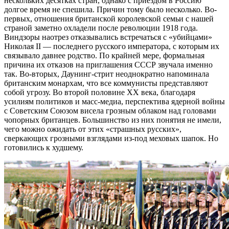
нескольких десятках стран, однако с приездом в Россию
долгое время не спешила. Причин тому было несколько. Во-
первых, отношения британской королевской семьи с нашей
страной заметно охладели после революции 1918 года.
Виндзоры наотрез отказывались встречаться с «убийцами»
Николая II — последнего русского императора, с которым их
связывало давнее родство. По крайней мере, формальная
причина их отказов на приглашения СССР звучала именно
так. Во-вторых, Даунинг-стрит неоднократно напоминала
британским монархам, что все коммунисты представляют
собой угрозу. Во второй половине XX века, благодаря
усилиям политиков и масс-медиа, перспектива ядерной войны
с Советским Союзом висела грозным облаком над головами
чопорных британцев. Большинство из них понятия не имели,
чего можно ожидать от этих «страшных русских»,
сверкающих грозными взглядами из-под меховых шапок. Но
готовились к худшему.