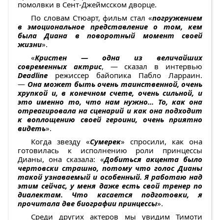
помолвки в Сент-Джеймсском дворце.
По словам Стюарт, фильм стал «
погружением
в эмоциональное представление о том, кем
была Диана в поворотный момент своей
жизни
».
«
Кристен — одна из величайших
современных актрис
, — сказал в интервью
Deadline
режиссер байопика Пабло Ларраин.
—
Она может быть очень таинственной, очень
хрупкой и, в конечном счете, очень сильной, и
это именно то, что нам нужно... То, как она
отреагировала на сценарий и как она подходит
к воплощению своей героини, очень приятно
видеть
».
Когда звезду «
Сумерек
» спросили, как она
готовилась к исполнению роли принцессы
Дианы, она сказала: «
Добиться акцента было
чертовски страшно, потому что голос Дианы
такой узнаваемый и особенный. Я работаю над
этим сейчас, у меня даже есть свой тренер по
диалектам. Что касается подготовки, я
прочитала две биографии принцессы
».
Среди других актеров мы увидим Тимоти