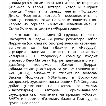
Сполла (его многие знают как Питера Петтигрю из
фильмов о Гарри Поттере), который сыграет
принца Филиппа, и звезду ленты «Полдарк»
Джека Фартинга, который перевоплотится в
принца Чарльза. Также на экране появится Шон
Харрис из сериала «Миссия невыполнима» и
Салли Хокинс из фильма «Форма воды».
Что касается съемочной группы, то лента
находится в надежный руках режиссера Пабло
Ларраина (он спец по биографическим картинам,
вспомним хотя бы «Джеки» и «Неруду»).
Сценарий написал Стивен Найт («Острые
козырьки»). В творческую команду входит
оператор Клэр Матон («Портрет девушки в огне»),
дизайнер костюмов Жаклин Дюрран
(обладательница «Оскара» за фильм «Маленькие
женщины»), визажист и стилист по волосам
Вакана Йошихара («Убийство в Восточном
экспрессе»), художник-постановщик Гай Хендрикс
Дайас (номинант на «Оскар» за фильм
«Пассажиры»). Автором оригинального
саундтрека стал номинант на премию «Оскар»,
BAFTA и премию «Грэмми», Джонни Гринвуд из
группы Radiohead.