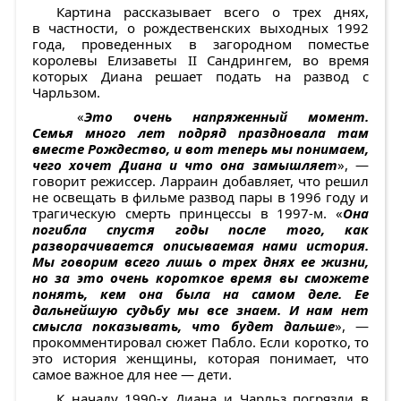
Картина рассказывает всего о трех днях,
в частности, о рождественских выходных 1992
года, проведенных в загородном поместье
королевы Елизаветы II Сандрингем, во время
которых Диана решает подать на развод с
Чарльзом.
«
Это очень напряженный момент.
Семья много лет подряд праздновала там
вместе Рождество, и вот теперь мы понимаем,
чего хочет Диана и что она замышляет
», —
говорит режиссер. Ларраин добавляет, что решил
не освещать в фильме развод пары в 1996 году и
трагическую смерть принцессы в 1997-м. «
Она
погибла спустя годы после того, как
разворачивается описываемая нами история.
Мы говорим всего лишь о трех днях ее жизни,
но за это очень короткое время вы сможете
понять, кем она была на самом деле. Ее
дальнейшую судьбу мы все знаем. И нам нет
смысла показывать, что будет дальше
», —
прокомментировал сюжет Пабло. Если коротко, то
это история женщины, которая понимает, что
самое важное для нее — дети.
К началу 1990-х Диана и Чарльз погрязли в