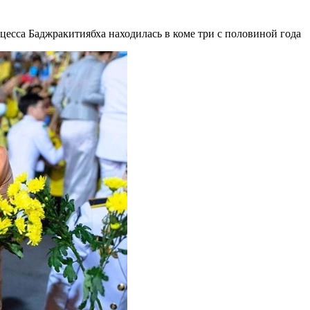
цесса Баджракитиябха находилась в коме три с половиной года