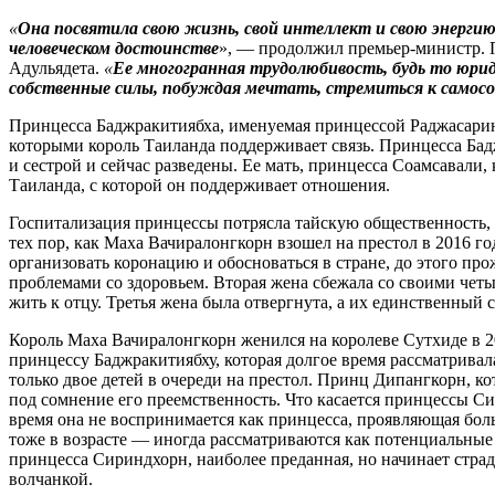
«
Она посвятила свою жизнь, свой интеллект и свою энергию
человеческом достоинстве
», — продолжил премьер-министр. П
Адульядета.
«
Ее многогранная трудолюбивость, будь то юрид
собственные силы, побуждая мечтать, стремиться к самосо
Принцесса Баджракитиябха, именуемая принцессой Раджасарини
которыми король Таиланда поддерживает связь. Принцесса Бад
и сестрой и сейчас разведены. Ее мать, принцесса Соамсавали
Таиланда, с которой он поддерживает отношения.
Госпитализация принцессы потрясла тайскую общественность, 
тех пор, как Маха Вачиралонгкорн взошел на престол в 2016 го
организовать коронацию и обосноваться в стране, до этого пр
проблемами со здоровьем. Вторая жена сбежала со своими чет
жить к отцу. Третья жена была отвергнута, а их единственный
Король Маха Вачиралонгкорн женился на королеве Сутхиде в 201
принцессу Баджракитиябху, которая долгое время рассматривал
только двое детей в очереди на престол. Принц Дипангкорн, ко
под сомнение его преемственность. Что касается принцессы Си
время она не воспринимается как принцесса, проявляющая боль
тоже в возрасте — иногда рассматриваются как потенциальные 
принцесса Сириндхорн, наиболее преданная, но начинает страд
волчанкой.