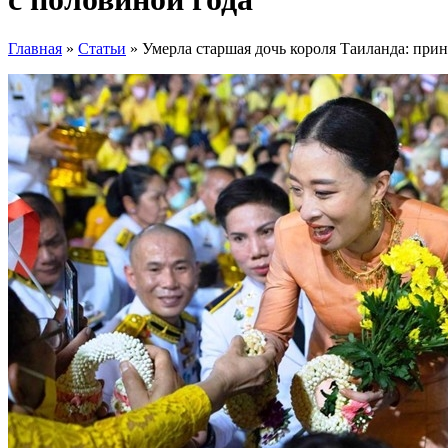
Главная
»
Статьи
»
Умерла старшая дочь короля Таиланда: прин