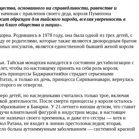
ества, основанного на справедливости, равенстве и
начиная с правления своего деда, короля Пумипона
ит образцом для тайского народа, вселяя уверенность в
на благо общества и нации
».
а. Родившись в 1978 году, она была одной из трех детей, с
жду ее родителями, которые также являются двоюродным братом
сенных инсультов, является единственной бывшей женой короля
и. Тайская монархия находится в состоянии дестабилизации с
лет, чтобы по-настоящему принять на себя роль короля,
 мать принцессы Баджракитиябхи страдает серьезными
атах, и только их дочь, принцесса Сириваннавари, вернулась
оторого не отвергли.
меро детей, но наследниками считались только трое, включая
кой деятельности. После смерти принцессы у короля осталось
образование в Баварии. У 21-летнего юноши аутизм, что ставит
удучи влиятельной фигурой в индустрии моды, в настоящее
е назначал своего преемника, и даже его сестры — хотя и
ол Ратана, не входит в линию престолонаследия; вторая,
тяжело больна аутоиммунным заболеванием — системной красной