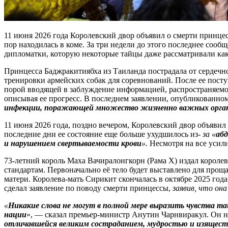
11 июня 2026 года Королевский двор объявил о смерти принцес
пор находилась в коме. За три недели до этого последнее соо
дипломатки, которую некоторые тайцы даже рассматривали ка
Принцесса Баджракитиябха из Таиланда пострадала от сердечног
тренировки армейских собак для соревнований. После ее пост
порой вводящей в заблуждение информацией, распространяемой
описывая ее прогресс. В последнем заявлении, опубликованном 
инфекции, поражающей множество жизненно важных орган
11 июня 2026 года, поздно вечером, Королевский двор объявил
последние дни ее состояние еще больше ухудшилось из-
за «
абд
и нарушением свертываемости крови
».
Несмотря на все усил
73-летний король Маха Вачиралонгкорн (Рама X) издал короле
стандартам. Первоначально её тело будет выставлено для проща
матери. Королева-мать Сирикит скончалась в октябре 2025 го
сделал заявление по поводу смерти принцессы,
заявив, что она
«
Никакие слова не могут в полной мере выразить чувства тай
нации
», — сказал премьер-министр Анутин Чарнвиракул. Он 
отличавшейся великим состраданием, мудростью и изяществ