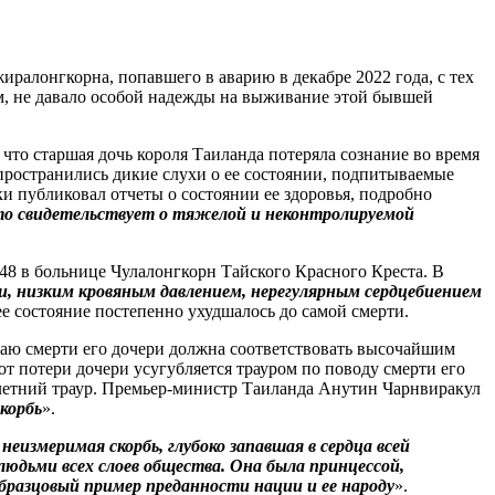
ралонгкорна, попавшего в аварию в декабре 2022 года, с тех
ом, не давало особой надежды на выживание этой бывшей
 что старшая дочь короля Таиланда потеряла сознание во время
пространились дикие слухи о ее состоянии, подпитываемые
 публиковал отчеты о состоянии ее здоровья, подробно
то свидетельствует о тяжелой и неконтролируемой
:48 в больнице Чулалонгкорн Тайского Красного Креста. В
, низким кровяным давлением, нерегулярным сердцебиением
 состояние постепенно ухудшалось до самой смерти.
чаю смерти его дочери должна соответствовать высочайшим
от потери дочери усугубляется трауром по поводу смерти его
ухлетний траур. Премьер-министр Таиланда Анутин Чарнвиракул
скорбь
».
неизмеримая скорбь, глубоко запавшая в сердца всей
юдьми всех слоев общества. Она была принцессой,
бразцовый пример преданности нации и ее народу
».