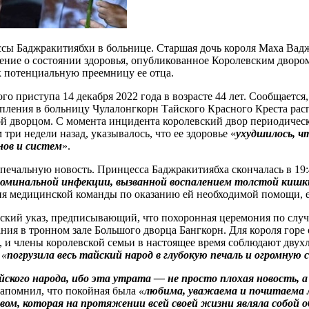
сы Баджракитиябхи в больнице. Старшая дочь короля Маха Ваджи
бщение о состоянии здоровья, опубликованное Королевским двор
к потенциальную преемницу ее отца.
о приступа 14 декабря 2022 года в возрасте 44 лет. Сообщается,
упления в больницу Чулалонгкорн Тайского Красного Креста рас
 дворцом. С момента инцидента королевский двор периодически
три недели назад, указывалось, что ее здоровье «
ухудшилось, ч
ов и систем
».
 печальную новость. Принцесса Баджракитиябха скончалась в 19
оминальной инфекции, вызванной воспалением толстой кишки
ия медицинской команды по оказанию ей необходимой помощи, ее
вский указ, предписывающий, что похоронная церемония по слу
ния в тронном зале Большого дворца Бангкорн. Для короля горе 
да, и члены королевской семьи в настоящее время соблюдают дв
 «
погрузила весь тайский народ в глубокую печаль и огромную 
ского народа, ибо эта утрата — не просто плохая новость, а 
напомнил, что покойная была
«
любима, уважаема и почитаема л
ом, которая на протяжении всей своей жизни являла собой о