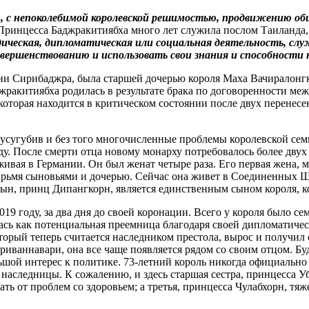
, с непоколебимой королевской решимостью, продвижению общ
ринцесса Баджракитиябха много лет служила послом Таиланда, 
ическая, дипломатическая или социальная деятельность, служ
вершенствованию и использовать свои знания и способности 
 Сирибаджра, была старшей дочерью короля Маха Вачиралонгкорн
жракитиябха родилась в результате брака по договоренности ме
, которая находится в критическом состоянии после двух перене
усугубив и без того многочисленные проблемы королевской семь
ду. После смерти отца новому монарху потребовалось более двух 
оживая в Германии. Он был женат четыре раза. Его первая жена,
ырьмя сыновьями и дочерью. Сейчас она живет в Соединенных Шт
 сын, принц Дипангкорн, является единственным сыном короля, к
9 году, за два дня до своей коронации. Всего у короля было се
ась как потенциальная преемница благодаря своей дипломатичес
торый теперь считается наследником престола, вырос и получил 
риваннавари, она все чаще появляется рядом со своим отцом. Б
шой интерес к политике. 73-летний король никогда официально н
наследницы. К сожалению, и здесь старшая сестра, принцесса Уб
ать от проблем со здоровьем; а третья, принцесса Чулабхорн, 