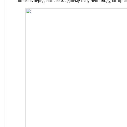
болезнь передалась ее младшему сыну Леопольду, который 