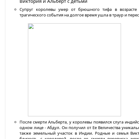
Виктория и Альберт с детьми
Супруг королевы умер от брюшного тифа в возрасте 4
трагического события на долгое время ушла в траур и пере
После смерти Альберта, у королевы появился слуга индий
одном лице - Абдул. Он получил от Ее Величества уникаль
также земельный участок в Индии. Родные и семья Вик
близость с королевой, после ее смерти переписка ме