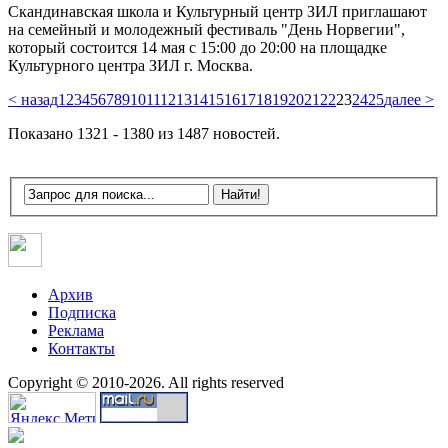
Скандинавская школа и Культурный центр ЗИЛ приглашают
на семейный и молодежный фестиваль "День Норвегии",
который состоится 14 мая с 15:00 до 20:00 на площадке
Культурного центра ЗИЛ г. Москва.
< назад
1
2
3
4
5
6
7
8
9
10
11
12
13
14
15
16
17
18
19
20
21
22
23
24
25
далее >
Показано 1321 - 1380 из 1487 новостей.
Архив
Подписка
Реклама
Контакты
Copyright © 2010-2026. All rights reserved