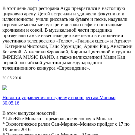
В этот день лофт ресторана Argo превратился в настоящую
цирковую арену. Детей встречали и удивляли фокусники и
иллюзионисты, учили рисовать на бумаге и песке, надували
огромные мыльные пузыри и делали селфи с настоящими
кроликами и совой. В музыкальной части праздника
прозвучали самые известные детские песни в исполнении
участников телепроектов «Голос», «Главная сцена» и Артист»
- Катерины Чистовой, Таис Урумидис, Арины Риц, Анастасии
Беляевой, Анжелики Фроловой, Карины Цветковой и группы
IMPERIA MUSIC BAND, а также великолепной Маши Кац,
первой российской участницы международного
телевизионного конкурса «Евровидение».
30.05.2016
Новости управления по туризму и конгрессам Монако
30.05.16
В этом выпуске новостей:
* LikeBike Монако – премиальное велошоу в Монако
* Экологическое ралли Сан-Марино–Монако пройдет с 17 по
19 июня 2016
* Экологическое ралли Сан-Марино – Монако