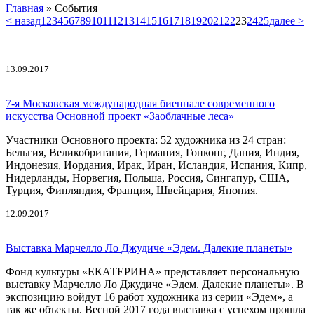
Главная
»
События
< назад
1
2
3
4
5
6
7
8
9
10
11
12
13
14
15
16
17
18
19
20
21
22
23
24
25
далее >
13.09.2017
7-я Московская международная биеннале современного
искусства Основной проект «Заоблачные леса»
Участники Основного проекта: 52 художника из 24 стран:
Бельгия, Великобритания, Германия, Гонконг, Дания, Индия,
Индонезия, Иордания, Ирак, Иран, Исландия, Испания, Кипр,
Нидерланды, Норвегия, Польша, Россия, Сингапур, США,
Турция, Финляндия, Франция, Швейцария, Япония.
12.09.2017
Выставка Марчелло Ло Джудиче «Эдем. Далекие планеты»
Фонд культуры «ЕКАТЕРИНА» представляет персональную
выставку Марчелло Ло Джудиче «Эдем. Далекие планеты». В
экспозицию войдут 16 работ художника из серии «Эдем», а
так же объекты. Весной 2017 года выставка с успехом прошла