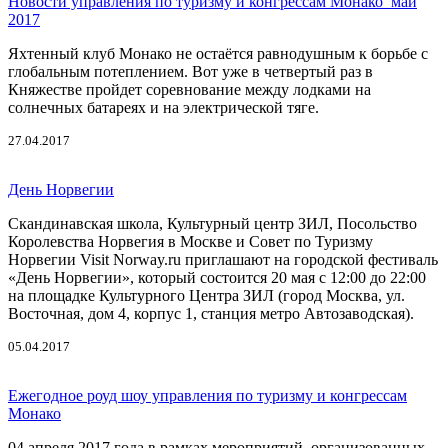
Новости управления по туризму и конгрессам Монако_май
2017
Яхтенный клуб Монако не остаётся равнодушным к борьбе с
глобальным потеплением. Вот уже в четвертый раз в
Княжестве пройдет соревнование между лодками на
солнечных батареях и на электрической тяге.
27.04.2017
День Норвегии
Скандинавская школа, Культурный центр ЗИЛ, Посольство
Королевства Норвегия в Москве и Совет по Туризму
Норвегии Visit Norway.ru приглашают на городской фестиваль
«День Норвегии», который состоится 20 мая c 12:00 до 22:00
на площадке Культурного Центра ЗИЛ (город Москва, ул.
Восточная, дом 4, корпус 1, станция метро Автозаводская).
05.04.2017
Ежегодное роуд шоу управления по туризму и конгрессам
Монако
04 апреля 2017 года в рамках мероприятий, организованных