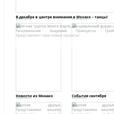
отеле Hermitage 
Монако 
Дружественная
Ассоциация
В декабре в центре внимания в Монако – танцы!
25.09.2012
01.09.2012
Океанографического
музея Монако 
Балетная труппа Монте-Карло, Танцевальный форум 
Реконструкция отел
Танцевальная Академия Принцессы Грей
Hotel de Paris
представляют свои новые проекты!
Новости из Монако
События сентября
30.08.2012
20.08.2012
Дорогие друзья,
Дорогие друзья
Представляем вашему
Представляем вашем