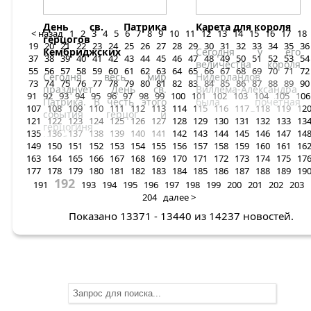
День св. Патрика
Карета для короля
< назад
1
2
3
4
5
6
7
8
9
10
11
12
13
14
15
16
17
18
герцогов
19
20
21
22
23
24
25
26
27
28
29
30
31
32
33
34
35
36
Кембриджских
Сегодня у его
37
38
39
40
41
42
43
44
45
46
47
48
49
50
51
52
53
54
величества короля
55
56
57
58
59
60
61
62
63
64
65
66
67
68
69
70
71
72
Сегодня весь мир
Нидерландов
73
74
75
76
77
78
79
80
81
82
83
84
85
86
87
88
89
90
празднует День св.
Виллема-Александра
91
92
93
94
95
96
97
98
99
100
101
102
103
104
105
106
Патрика. В честь этого
была почётная
107
108
109
110
111
112
113
114
115
116
117
118
119
12
события герцог и
миссия. В музее
121
122
123
124
125
126
127
128
129
130
131
132
133
13
герцогиня
Лаувмана, который
135
136
137
138
139
140
141
142
143
144
145
146
147
14
Кембриджские посетили
находится в Гааге, он
149
150
151
152
153
154
155
156
157
158
159
160
161
16
казармы 1го батальона
торжественно
163
164
165
166
167
168
169
170
171
172
173
174
175
17
ирландской гвардии,
открыл заново
177
178
179
180
181
182
183
184
185
186
187
188
189
19
которые находится в
отреставрированный
192
191
193
194
195
196
197
198
199
200
201
202
203
городе Ольдершот в
экспонат –
204
далее >
графстве Хэмпшир, Юго-
Стеклянную карету
Восточная Англия.
(Glass Carriage).
Показано 13371 - 13440 из 14237 новостей.