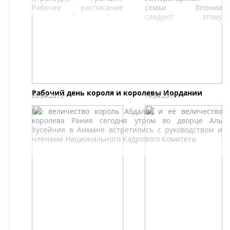
Рабочее расписание
семьи Японии
королевской четы было
следуют этому
насыщенным и
призыву и
активным. Сопровождал
торжественно
пару Министр
открывают сезон
иностранных дел и вице-
цветения. На так
премьер Дидье
называемую садовую
Рейндерс.
вечеринку на
лужайках
императорского
Рабочий день короля и королевы Иордании
20.04.2015
19.04.2015
дворца Акасака в
Токио приглашают и
Его величество король Абдалла и её величество
поданных.
королева Рания сегодня утром во дворце Аль
Хусейния в Аммане встретились с руководством и
членами Национального Кадрового Комитета.