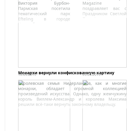
Виктория Бурбон-
Magazine
Пармская посетила
поздравляет вас с
тематический парк
Праздником Светлой
Efteling в городе
Пасхи!
Каацхейвель.
Монархи вернули конфискованную картину
10.04.2015
09.04.2015
Королевская семья Нидерландов, как и многие
монархи, обладает огромной коллекцией
произведений искусства. Однако, одну жемчужину
король Виллем-Александр и королева Максима
решили всё-таки вернуть законному владельцу.