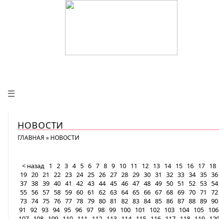
☰
НОВОСТИ
ГЛАВНАЯ
»
НОВОСТИ
< назад
1
2
3
4
5
6
7
8
9
10
11
12
13
14
15
16
17
18
19
20
21
22
23
24
25
26
27
28
29
30
31
32
33
34
35
36
37
38
39
40
41
42
43
44
45
46
47
48
49
50
51
52
53
54
55
56
57
58
59
60
61
62
63
64
65
66
67
68
69
70
71
72
73
74
75
76
77
78
79
80
81
82
83
84
85
86
87
88
89
90
91
92
93
94
95
96
97
98
99
100
101
102
103
104
105
106
107
108
109
110
111
112
113
114
115
116
117
118
119
12