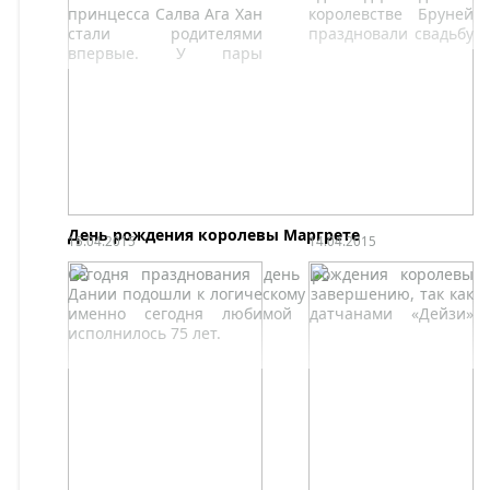
принцесса Салва Ага Хан
королевстве Бруней
стали родителями
праздновали свадьбу
впервые. У пары
младшего сына
родился сын, которого
султана Хассанала
назвали Ирфаном.
Болкиаха и королевы
Салехи принца
Абдула Малика и
Дайянгку Рабиатул
Адавийях.
День рождения королевы Маргрете
15.04.2015
14.04.2015
Сегодня празднования день рождения королевы
Дании подошли к логическому завершению, так как
именно сегодня любимой датчанами «Дейзи»
исполнилось 75 лет.