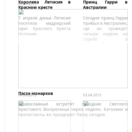
Королева Летисия в
Принц Гарри в
05.04.2015
Красном кресте
Австралии
7 апреля донья Летисия
Сегодня принц Гарри
посетила мадридский
прибыл в Австралию,
офис Красного Креста
где он проведёт
Испании.
четыре недели на
службе в
Австралийских силах
обороны перед тем,
как официально уйти
из армии.
Пасха монархов
04.04.2015
03.04.2015
Православные встретят праздник Светлого
Христового Воскресенья через неделю. Католики и
протестанты же празднуют Пасху сегодня.