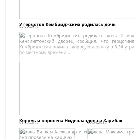
сопровождал вице-
премьер и министр
экономики
Люксембурга Этьен
Шнейдер.
У герцогов Кембриджских родилась дочь
03.05.2015
У герцогов Кембриджских родилась дочь 2 мая
Кенсингтонский дворец сообщил, что герцогиня
Кембриджская родила здоровую девочку в 8.34 утра
по местному времени...
Король и королева Нидерландов на Карибах
01.05.2015
30.04.2015
Король Виллем-Александр и королева Максима три
дня провели на Карибах.