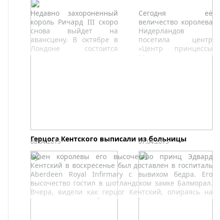
Недавно захороненный
Сегодня её
король Ричард III скоро
величество королева
снова выйдет на
Нидерландов
авансцену. В октябре в
посетила центр
Лондоне состоится
«Центр принцессы
премьера рок-оперы
Максимы» в
RichardRocks.
отделении детской
педиатрии и
онкологии в городе
Утрехт.
Герцога Кентского выписали из больницы
08.04.2015
07.04.2015
Кузен королевы его высочество принц Эдвард
Кентский в воскресенье был доставлен в госпиталь
Aberdeen Royal Infirmary с вывихом бедра. Его
высочество гостил в шотландском замке Балморал.
Вчера, видели как герцог Кентский, опираясь на
палку, вышел из больницы. Его высочеству явно
стало гораздо лучше.