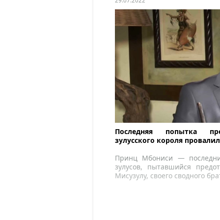
29.07.2022
Последняя попытка пре
зулусского короля провалил
Принц Мбониси — последни
зулусов, пытавшийся предо
Мисузулу, своего сводного бра