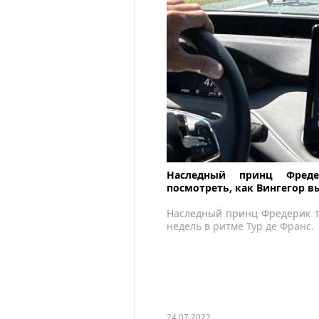
Наследный принц Фред
посмотреть, как Вингегор в
Наследный принц Фредерик т
недель в ритме Тур де Франс.
24.07.2022