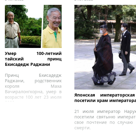
Умер 100-летний
тайский принц
Бхисадедж Раджани
Принц Бхисадедж
Раджани, родственник
короля Маха
Вачиралонгкорна, умер в
Японская императорска
возрасте 100 лет 23 июля
посетили храм император
2022 года.
21 июля император Нару
посетили святыню императ
свое почтение по случаю 
смерти.