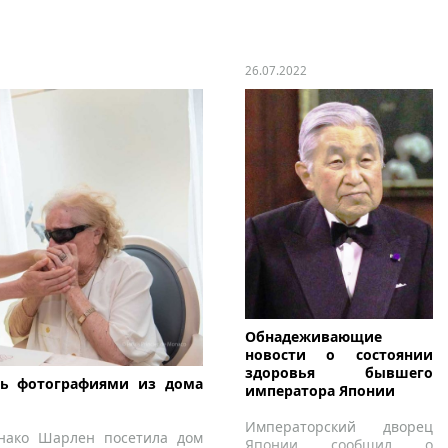
26.07.2022
Обнадеживающие
новости о состоянии
здоровья бывшего
сь фотографиями из дома
императора Японии
Императорский дворец
нако Шарлен посетила дом
Японии сообщил о