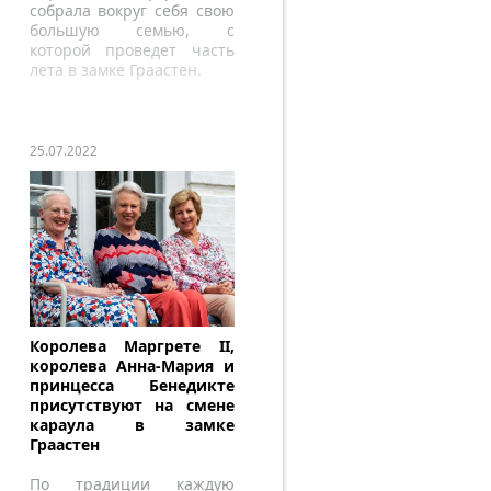
собрала вокруг себя свою
большую семью, с
которой проведет часть
лета в замке Граастен.
25.07.2022
Королева Маргрете II,
королева Анна-Мария и
принцесса Бенедикте
присутствуют на смене
караула в замке
Граастен
По традиции каждую