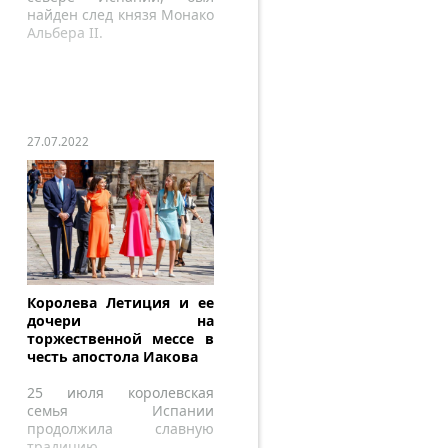
найден след князя Монако
Альбера II.
27.07.2022
Королева Летиция и ее
дочери на
торжественной мессе в
честь апостола Иакова
25 июля королевская
семья Испании
продолжила славную
традицию.