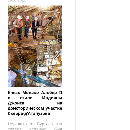
28.07.2022
Князь Монако Альбер II
в стиле Индианы
Джонса на
доисторическом участке
Сьерра-д'Атапуэрка
Недалеко от Бургоса, на
севере Испании, был