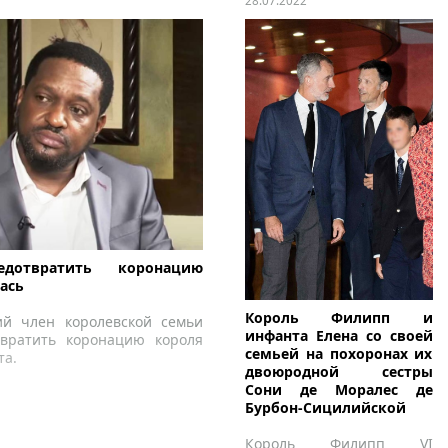
28.07.2022
дотвратить коронацию
ась
Король Филипп и
й член королевской семьи
инфанта Елена со своей
твратить коронацию короля
семьей на похоронах их
та.
двоюродной сестры
Сони де Моралес де
Бурбон-Сицилийской
Король Филипп VI