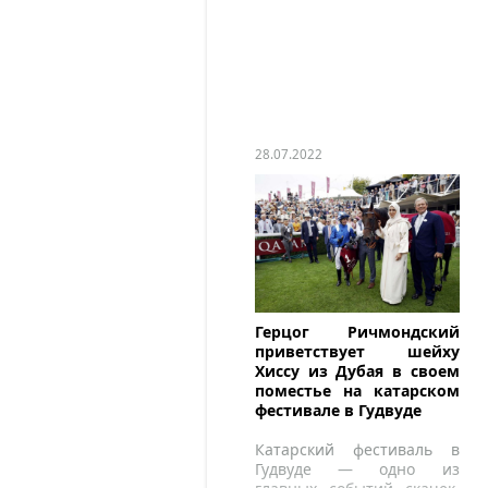
28.07.2022
Герцог Ричмондский
приветствует шейху
Хиссу из Дубая в своем
поместье на катарском
фестивале в Гудвуде
Катарский фестиваль в
Гудвуде — одно из