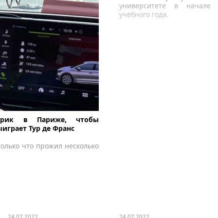
университете в начале
учебного года.
ерик в Париже, чтобы
ыиграет Тур де Франс
олько что прожил несколько
24.07.2022
24.07.2022