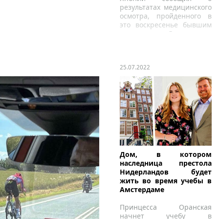
результатах медицинского
осмотра, пройденного в
это воскресенье бывшим
императором Японии.
25.07.2022
Дом, в котором
наследница престола
Нидерландов будет
жить во время учебы в
Амстердаме
Принцесса Оранская
начнет учебу в