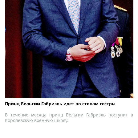
Принц Бельгии Габриэль идет по стопам сестры
В течение месяца принц Бельгии Габриэль поступит в
Королевскую военную школу.