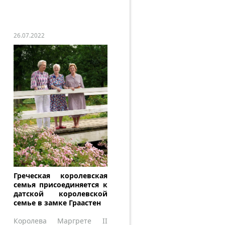
26.07.2022
Греческая королевская
семья присоединяется к
датской королевской
семье в замке Граастен
Королева Маргрете II