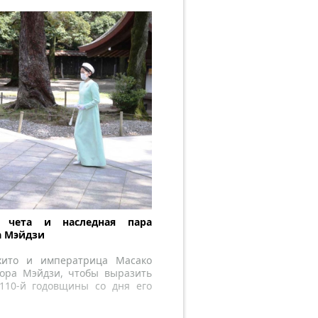
я чета и наследная пара
а Мэйдзи
хито и императрица Масако
ора Мэйдзи, чтобы выразить
110-й годовщины со дня его