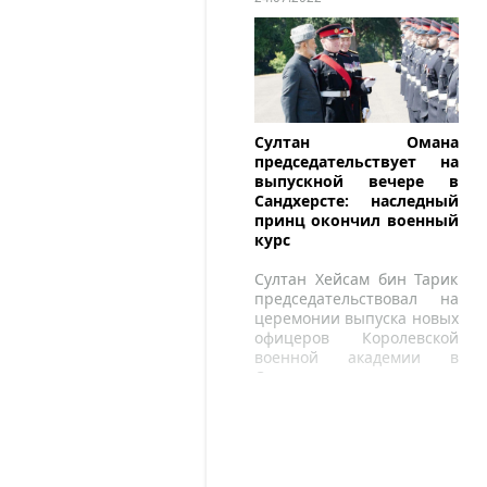
Султан Омана
председательствует на
выпускной вечере в
Сандхерсте: наследный
принц окончил военный
курс
Султан Хейсам бин Тарик
председательствовал на
церемонии выпуска новых
офицеров Королевской
военной академии в
Сандхерсте.