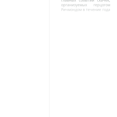
главных событий скачек,
организуемых герцогом
Ричмондом в течение года
в его владениях.